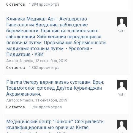
2019
0
ответов
1 394
просмотра
Клиника Медикал Арт - Акушерство -
Гинекология Введение, наблюдение
12
беременности. Лечение воспалительных
сентября
заболеваний. Заболевания передающиеся
2019
половым путем. Прерывание беременности
медикаментозным путем. - Урология -
Педиатрия - УЗИ
Автор:
Nmedia
,
12 сентября, 2019
0
ответов
1 352
просмотра
Plasma therapy верни жизнь суставам. Врач:
Травмотолог-ортопед Даутов Курванджан
11
Акрамжанович.
сентября
Автор:
Nmedia
,
11 сентября, 2019
2019
0
ответов
1 706
просмотров
Медицинский центр "Гонконг" Специалисты
квалифицированные врачи из Китая.
5