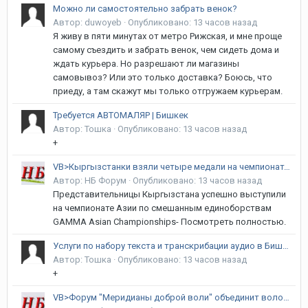
Можно ли самостоятельно забрать венок?
Автор:
duwoyeb
·
Опубликовано:
13 часов назад
Я живу в пяти минутах от метро Рижская, и мне проще
самому съездить и забрать венок, чем сидеть дома и
ждать курьера. Но разрешают ли магазины
самовывоз? Или это только доставка? Боюсь, что
приеду, а там скажут мы только отгружаем курьерам.
Требуется АВТОМАЛЯР | Бишкек
Автор:
Тошка
·
Опубликовано:
13 часов назад
+
VB>Кыргызстанки взяли четыре медали на чемпионате Азии по MMA
Автор:
НБ Форум
·
Опубликовано:
13 часов назад
Представительницы Кыргызстана успешно выступили
на чемпионате Азии по смешанным единоборствам
GAMMA Asian Championships- Посмотреть полностью.
Услуги по набору текста и транскрибации аудио в Бишкеке | Формулы, Таблицы, Кыргызский язык
Автор:
Тошка
·
Опубликовано:
13 часов назад
+
VB>Форум "Меридианы доброй воли" объединит волонтеров Кыргызстана и стран СНГ