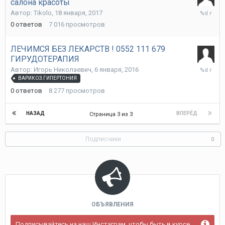
салона красоты
18
Автор:
Tikolo
,
18 января, 2017
января,
0
ответов
7 016
просмотров
2017
ЛЕЧИМСЯ БЕЗ ЛЕКАРСТВ ! 0552 111 679
ГИРУДОТЕРАПИЯ
6
Автор:
Игорь Николаевич
,
6 января, 2016
января,
ВАРИКОЗ.ГИПЕРТОНИЯ
2016
0
ответов
8 277
просмотров
НАЗАД
ВПЕРЁД
Страница 3 из 3
Подписчики
0
ОБЪЯВЛЕНИЯ
Подписывайтесь на наш Инстаграм, чтобы быть в курсе