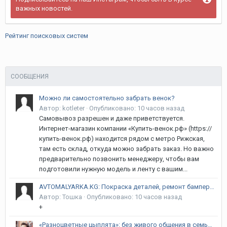
важных новостей.
Рейтинг поисковых систем
СООБЩЕНИЯ
Можно ли самостоятельно забрать венок?
Автор:
kotleter
·
Опубликовано:
10 часов назад
Самовывоз разрешен и даже приветствуется.
Интернет-магазин компании «Купить-венок.рф» (https://
купить-венок.рф) находится рядом с метро Рижская,
там есть склад, откуда можно забрать заказ. Но важно
предварительно позвонить менеджеру, чтобы вам
подготовили нужную модель и ленту с вашим...
AVTOMALYARKA.KG: Покраска деталей, ремонт бамперов, рихтовка и полировка в Бишкеке | Гарантия 12 месяцев! Курманжан Датка (Алма-Атинская) / Объездная
Автор:
Тошка
·
Опубликовано:
10 часов назад
+
«Разноцветные цыплята»: без живого общения в семье речь ребёнка не сформируется, уверена сооснователь