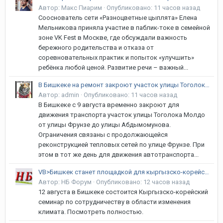
Автор:
Макс Пиарим
·
Опубликовано:
11 часов назад
Сооснователь сети «Разноцветные цыплята» Елена
Мельникова приняла участие в паблик-токе в семейной
зоне VK Fest в Москве, где обсуждали важность
бережного родительства и отказа от
соревновательных практик и попыток «улучшить»
ребёнка любой ценой. Развитие речи – важный...
В Бишкеке на ремонт закроют участок улицы Тоголока Молдо
Автор:
admin
·
Опубликовано:
11 часов назад
В Бишкеке с 9 августа временно закроют для
движения транспорта участок улицы Тоголока Молдо
от улицы Фрунзе до улицы Абдымомунова.
Ограничения связаны с продолжающейся
реконструкцией тепловых сетей по улице Фрунзе. При
этом в тот же день для движения автотранспорта...
VB>Бишкек станет площадкой для кыргызско-корейского климатического диалога
Автор:
НБ Форум
·
Опубликовано:
12 часов назад
12 августа в Бишкеке состоится Кыргызско-корейский
семинар по сотрудничеству в области изменения
климата. Посмотреть полностью.