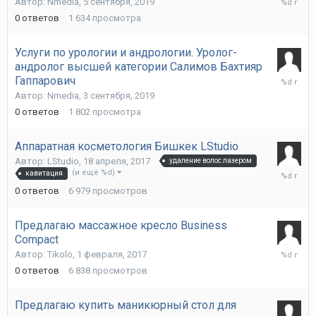
Автор:
Nmedia
,
5 сентября, 2019
сентября
0
ответов
1 634
просмотра
2019
Услуги по урологии и андрологии. Уролог-
андролог высшей категории Салимов Бахтияр
3
Гаппарович
сентября
Автор:
Nmedia
,
3 сентября, 2019
2019
0
ответов
1 802
просмотра
Аппаратная косметология Бишкек LStudio
Автор:
LStudio
,
18 апреля, 2017
удаление волос лазером
18
(и ещё %d)
кавитация
апреля,
0
ответов
6 979
просмотров
2017
Предлагаю массажное кресло Business
Compact
1
Автор:
Tikolo
,
1 февраля, 2017
февраля
0
ответов
6 838
просмотров
2017
Предлагаю купить маникюрный стол для