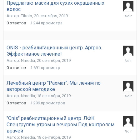
Предлагаю маски для сухих окрашенных
волос
20
Автор:
Tikolo
,
20 сентября, 2019
сентября
0
ответов
1 244
просмотра
2019
ONIS - реабилитационный центр. Артроз.
Эффективное лечение!
20
Автор:
Nmedia
,
20 сентября, 2019
сентября
0
ответов
1 691
просмотр
2019
Лечебный центр "Рахмат". Мы лечим по
авторской методике
18
Автор:
Nmedia
,
18 сентября, 2019
сентября
0
ответов
1 299
просмотров
2019
"Onis" реабилитационный центр. ЛФК
Спецгруппы утром и вечером Под контролем
18
врачей
сентября
Автор:
Nmedia
,
18 сентября, 2019