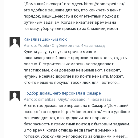
"Домашний эксперт" вот здесь https://domexperta.ru/ —
это удобное решение для тех, кто конкретно ценит
порядок, защищенность и компетентный подход к
рутинным задачам. Когда не хватает времени на
готовку, уборку или присмотр за близкими, имеет...
Канализационный люк
Автор:
Yopilu
·
Опубликовано:
4 часа назад
Купили дачу, тут нужно срочно менять
канализационный люк – проржавел насквозь, ходить
опасно. В строительных магазинах предлагают
пластиковые, они доверия не вызывают. Говорят,
чугунные сейчас дорогие и их почти не найти. Может,
кто-то недавно покупал такой люк для частного...
Подбор домашнего персонала в Самаре
Автор:
dimafikas
·
Опубликовано:
4 часа назад
Агентство домашнего персонала в Самаре "Домашний
эксперт" вот здесь https://domexperta.ru/ — это удобное
решение для тех, кто предпочитает порядок,
безопасность и грамотный подход к бытовым задачам.
В то время, когда отнюдь не хватает времени на
готовку, уборку или же присмотр за близкими, имеет...