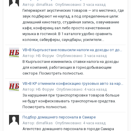
Автор:
dimafikas
·
Опубликовано:
3 часа назад
Гипермаркет акустических товаров — это местечко, где
звук подбирают не наугад, а под определенные цели:
домашний кинотеатр, студийная запись, озвучивание
кафе, конференц-зал либо просто качественная
музыка в гостиной. В 1 каталоге удобно сравнить
колонки, сабвуферы, саундбары, усилители...
VB>В Кыргызстане повысили налоги на доходы от добычи золота и серебра
Автор:
НБ Форум
·
Опубликовано:
3 часа назад
В Кыргызстане изменились ставки налога на доходы
для компаний, работающих в горнодобывающем
секторе. Посмотреть полностью.
VB>В КР отменили конфискацию грузовых авто за нарушение правил перевозок
Автор:
НБ Форум
·
Опубликовано:
4 часа назад
За нарушения при транспортировке товаров больше
не будут конфисковывать транспортные средства.
Посмотреть полностью.
Подбор домашнего персонала в Самаре
Автор:
dimafikas
·
Опубликовано:
4 часа назад
Агентство домашнего персонала в городе Самара