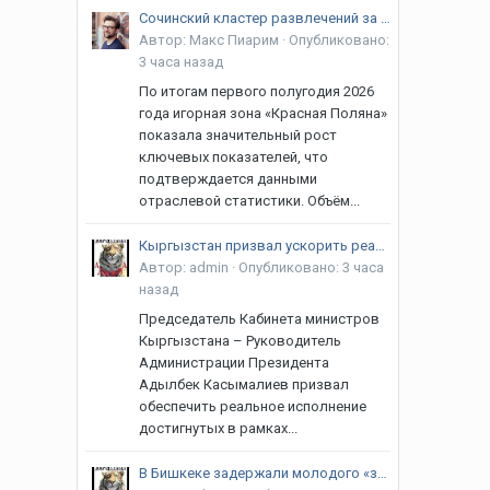
Сочинский кластер развлечений за первое полугодие 2026 привлёк на 5,7% больше гостей
Автор:
Макс Пиарим
·
Опубликовано:
3 часа назад
По итогам первого полугодия 2026
года игорная зона «Красная Поляна»
показала значительный рост
ключевых показателей, что
подтверждается данными
отраслевой статистики. Объём...
Кыргызстан призвал ускорить реализацию договоренностей в рамках ЕАЭС
Автор:
admin
·
Опубликовано:
3 часа
назад
Председатель Кабинета министров
Кыргызстана – Руководитель
Администрации Президента
Адылбек Касымалиев призвал
обеспечить реальное исполнение
достигнутых в рамках...
В Бишкеке задержали молодого «закладчика»