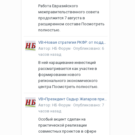
Работа Евразийского
межправительственного совета
продолжится 7 августа в
расширенном составе Посмотреть
полностью.
VB>Новая стратегия РКФР: от поддержки к интеграции
Автор:
НБ Форум
·
Опубликовано:
6
часов назад
В ней наращивание инвестиций
рассматривается как участие в
формировании нового
регионального экономического
центра Посмотреть полностью.
VB>Президент Садыр Жапаров принял руководителей регионов России
Автор:
НБ Форум
·
Опубликовано:
7
часов назад
Особый акцент сделан на
практической реализации
совместных проектов в сфере