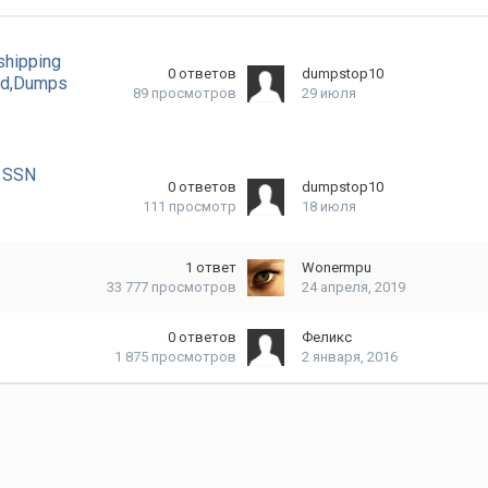
shipping
0
ответов
dumpstop10
ard,Dumps
89
просмотров
29 июля
e SSN
0
ответов
dumpstop10
111
просмотр
18 июля
1
ответ
Wonermpu
33 777
просмотров
24 апреля, 2019
0
ответов
Феликс
1 875
просмотров
2 января, 2016