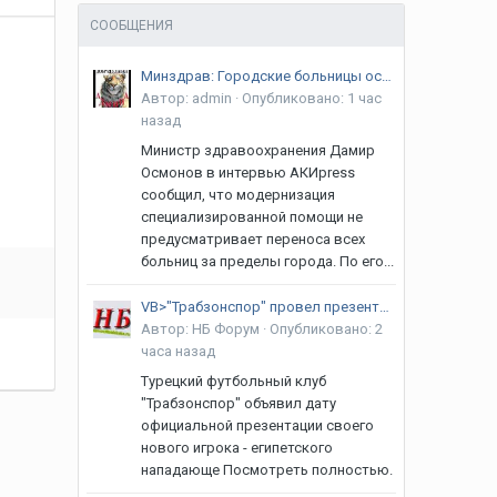
СООБЩЕНИЯ
Минздрав: Городские больницы останутся в Бишкеке, перенесут только республиканские центры
Автор:
admin
·
Опубликовано:
1 час
назад
Министр здравоохранения Дамир
Осмонов в интервью АКИpress
сообщил, что модернизация
специализированной помощи не
предусматривает переноса всех
больниц за пределы города. По его...
VB>"Трабзонспор" провел презентацию Мохамеда Салаха
Автор:
НБ Форум
·
Опубликовано:
2
часа назад
Турецкий футбольный клуб
"Трабзонспор" объявил дату
официальной презентации своего
нового игрока - египетского
нападающе Посмотреть полностью.