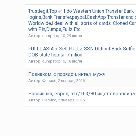
Trustlegit.Top ✅ I do Western Union Transfer,Bank
logins,Bank Transfer,paypal,CashApp Transfer and 
Worldwide,i deal with all sorts of cards. Cloned C
with Pin,Dumps,Fullz Etc.
Автор:
dumpstop10
,
29 июля
FULLL.ASIA ⚡ Sell FULLZ SSN DLFont Back Selfi
DOB state hopital 7milion
Автор:
dumpstop10
,
18 июля
Познаком. с порядоч, интел. мужч
Автор:
Феликс
,
2 января, 2016
Россиянка, европ, 51г/163/80 ищет европейца
Автор:
Феликс
,
2 января, 2016