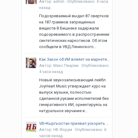
Автор:
admin
·
Опубликовано:
4 часа
назад
Подозреваемый выдал 87 свертков
на 187 граммов запрещенных
веществ В Бишкеке задержали
подозреваемого в распространении
синтетических наркотиков. Об этом
сообщили в УВД Ленинского...
Как Закон об ИИ влияет на маркетинг песен, созданных без искусственного интеллекта
Автор:
Макс Пиарим
·
Опубликовано:
4 часа назад
Новый звукозаписывающий лейбл
JoyHeart Music утверждает курс на
выпуск музыки, полностью
сделанной руками исполнителей без
генеративного ИИ, ориентируясь на
натуральное звучание и...
VB>Кыргызстан призвал ускорить реализацию договоренностей в рамках ЕАЭС
Автор:
НБ Форум
·
Опубликовано:
6
часов назад