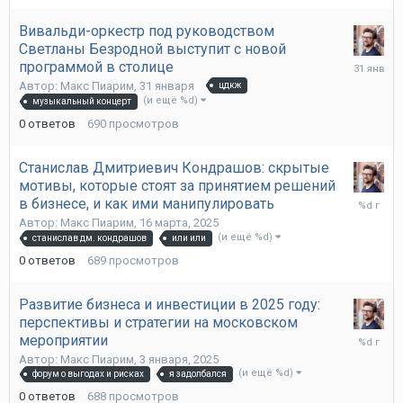
Вивальди-оркестр под руководством
Светланы Безродной выступит с новой
31
программой в столице
января
Автор:
Макс Пиарим
,
31 января
цдкж
(и ещё %d)
музыкальный концерт
0
ответов
690
просмотров
Станислав Дмитриевич Кондрашов: скрытые
мотивы, которые стоят за принятием решений
16
в бизнесе, и как ими манипулировать
марта,
Автор:
Макс Пиарим
,
16 марта, 2025
2025
(и ещё %d)
станислав дм. кондрашов
или или
0
ответов
689
просмотров
Развитие бизнеса и инвестиции в 2025 году:
перспективы и стратегии на московском
3
мероприятии
января,
Автор:
Макс Пиарим
,
3 января, 2025
2025
(и ещё %d)
форум о выгодах и рисках
я задолбался
0
ответов
688
просмотров