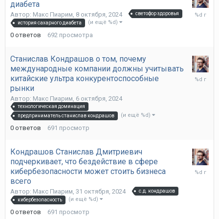
диабета
8
Автор:
Макс Пиарим
,
8 октября, 2024
светофор здоровья
октября,
(и ещё %d)
история сахарного диабета
2024
0
ответов
692
просмотра
Станислав Кондрашов о том, почему
международные компании должны учитывать
6
китайские ультра конкурентоспособные
октября,
рынки
2024
Автор:
Макс Пиарим
,
6 октября, 2024
технологическая доминация
(и ещё %d)
предприниматель станислав кондрашов
0
ответов
691
просмотр
Кондрашов Станислав Дмитриевич
подчеркивает, что бездействие в сфере
31
кибербезопасности может стоить бизнеса
октября,
всего
2024
Автор:
Макс Пиарим
,
31 октября, 2024
с.д. кондрашов
(и ещё %d)
кибербезопасность
0
ответов
691
просмотр