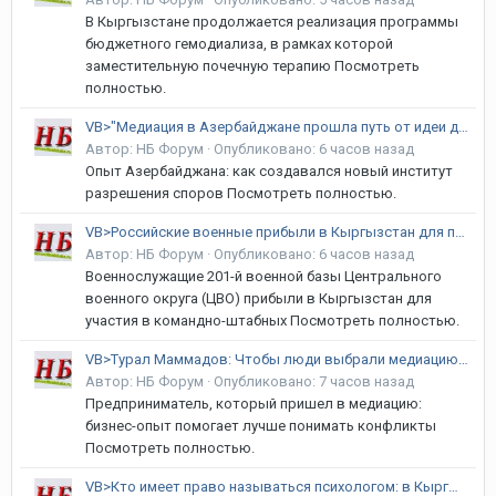
В Кыргызстане продолжается реализация программы
бюджетного гемодиализа, в рамках которой
заместительную почечную терапию Посмотреть
полностью.
VB>"Медиация в Азербайджане прошла путь от идеи до работающей системы"
Автор:
НБ Форум
·
Опубликовано:
6 часов назад
Опыт Азербайджана: как создавался новый институт
разрешения споров Посмотреть полностью.
VB>Российские военные прибыли в Кыргызстан для проведения учений
Автор:
НБ Форум
·
Опубликовано:
6 часов назад
Военнослужащие 201-й военной базы Центрального
военного округа (ЦВО) прибыли в Кыргызстан для
участия в командно-штабных Посмотреть полностью.
VB>Турал Маммадов: Чтобы люди выбрали медиацию, они должны понять ее ценность
Автор:
НБ Форум
·
Опубликовано:
7 часов назад
Предприниматель, который пришел в медиацию:
бизнес-опыт помогает лучше понимать конфликты
Посмотреть полностью.
VB>Кто имеет право называться психологом: в Кыргызстане готовят новый закон