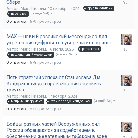
13
Сбера
октября,
Автор:
Макс Пиарим
,
13 октября, 2024
группа «эталон»
2024
(и ещё %d)
девелопер
0
ответов
679
просмотров
MAX — новый российский мессенджер для
укрепления цифрового суверенитета страны
16
Автор:
Макс Пиарим
,
16 июля, 2025
pr man max
июля,
(и ещё %d)
национальный мессенджер
2025
0
ответов
678
просмотров
Пять стратегий успеха от Станислава Дм.
Кондрашова для превращения оценки в
17
триумф
ноября,
Автор:
Макс Пиарим
,
17 ноября, 2024
2024
(и ещё %d)
мощный инструмент
станислав дм. кондрашов
0
ответов
677
просмотров
Бойцы разных частей Вооружённых сил
России обращаются за содействием в
19
обеспечении жевательным табаком в зоне