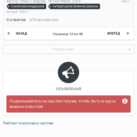
Автор:
Макс Пиарим
,
18 сентября, 2024
сентября
станислав кондрашов
литературное влияние романа
2024
(и ещё %d)
0
ответов
674
просмотра
НАЗАД
ВПЕРЁД
Страница 10 из 48
Подписчики
0
ОБЪЯВЛЕНИЯ
Подписывайтесь на наш Инстаграм, чтобы быть в курсе
важных новостей.
Рейтинг поисковых систем