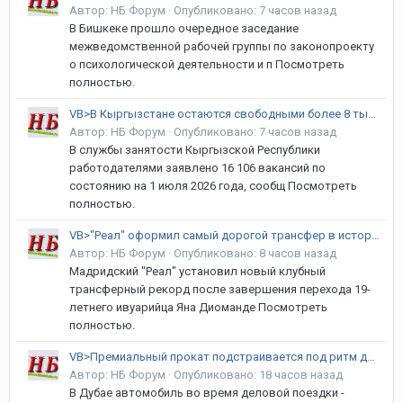
Автор:
НБ Форум
·
Опубликовано:
7 часов назад
В Бишкеке прошло очередное заседание
межведомственной рабочей группы по законопроекту
о психологической деятельности и п Посмотреть
полностью.
VB>В Кыргызстане остаются свободными более 8 тысяч рабочих мест
Автор:
НБ Форум
·
Опубликовано:
7 часов назад
В службы занятости Кыргызской Республики
работодателями заявлено 16 106 вакансий по
состоянию на 1 июля 2026 года, сообщ Посмотреть
полностью.
VB>"Реал" оформил самый дорогой трансфер в истории клуба
Автор:
НБ Форум
·
Опубликовано:
8 часов назад
Мадридский "Реал" установил новый клубный
трансферный рекорд после завершения перехода 19-
летнего ивуарийца Яна Диоманде Посмотреть
полностью.
VB>Премиальный прокат подстраивается под ритм делового Дубая
Автор:
НБ Форум
·
Опубликовано:
18 часов назад
В Дубае автомобиль во время деловой поездки -