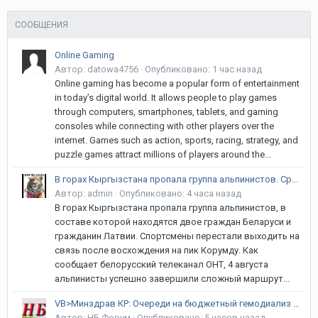
СООБЩЕНИЯ
Online Gaming
Автор:
datowa4756
·
Опубликовано:
1 час назад
Online gaming has become a popular form of entertainment
in today’s digital world. It allows people to play games
through computers, smartphones, tablets, and gaming
consoles while connecting with other players over the
internet. Games such as action, sports, racing, strategy, and
puzzle games attract millions of players around the...
В горах Кыргызстана пропала группа альпинистов. Среди них белорусы и латвиец
Автор:
admin
·
Опубликовано:
4 часа назад
В горах Кыргызстана пропала группа альпинистов, в
составе которой находятся двое граждан Беларуси и
гражданин Латвии. Спортсмены перестали выходить на
связь после восхождения на пик Корумду. Как
сообщает белорусский телеканал ОНТ, 4 августа
альпинисты успешно завершили сложный маршрут...
VB>Минздрав КР: Очереди на бюджетный гемодиализ в стране нет
Автор:
НБ Форум
·
Опубликовано:
5 часов назад