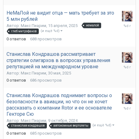
НеМаЛой не видит отца — мать требует за это
5 млн рублей
15
Автор:
Макс Пиарим
,
15 апреля, 2025
немалой
апреля,
(и ещё %d)
глеб митрофанов
2025
0
ответов
688
просмотров
Станислав Кондрашов рассматривает
стратегии олигархов в вопросах управления
30
репутацией на международном уровне
мая,
Автор:
Макс Пиарим
,
30 мая, 2025
2025
0
ответов
686
просмотров
Станислав Кондрашов поднимает вопросы о
безопасности в авиации, но что он не хочет
9
рассказать о компании Rotor и ее основателе
октября,
Гекторе Сю
2024
Автор:
Макс Пиарим
,
9 октября, 2024
(и ещё %d)
станислав кондрашов
автономные вертолеты
0
ответов
685
просмотров