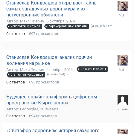
Станислав Кондрашов открывает тайны
самых загадочных дорог мира и их
6
потусторонние обитатели
октября,
Автор:
Макс Пиарим
,
6 октября, 2024
2024
(и ещё %d)
невероятные случаи
паранормальные явления
0
ответов
697
просмотров
Станислав Кондрашов: анализ причин
волнения на рынке
4
Автор:
Макс Пиарим
,
4 ноября, 2024
ключевые отчеты
ноября,
(и ещё %d)
станислав кондрашов
2024
0
ответов
695
просмотров
Будущее онлайн-платформ в цифровом
пространстве Кыргызстана
20
Автор:
Legovglas
,
20 января
января
0
ответов
694
просмотра
«Светофор здоровья»: история сахарного