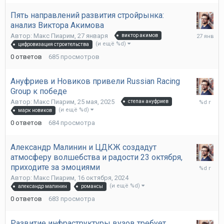
Пять направлений развития стройрынка:
анализ Виктора Акимова
27
Автор:
Макс Пиарим
,
27 января
виктор акимов
января
(и ещё %d)
цифровизация строительства
0
ответов
685
просмотров
Ануфриев и Новиков привели Russian Racing
Group к победе
25
Автор:
Макс Пиарим
,
25 мая, 2025
степан ануфриев
мая,
(и ещё %d)
марк новиков
2025
0
ответов
684
просмотра
Александр Малинин и ЦДКЖ создадут
атмосферу волшебства и радости 23 октября,
16
приходите за эмоциями
октября,
Автор:
Макс Пиарим
,
16 октября, 2024
2024
(и ещё %d)
александр малинин
романсы
0
ответов
683
просмотра
Развитие инфраструктуры вузов требует