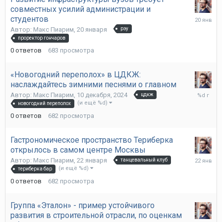
совместных усилий администрации и
20
студентов
января
Автор:
Макс Пиарим
,
20 января
рэу
проректор гончаров
0
ответов
683
просмотра
«Новогодний переполох» в ЦДКЖ:
наслаждайтесь зимними песнями о главном
10
Автор:
Макс Пиарим
,
10 декабря, 2024
цдкж
декабря,
(и ещё %d)
новогодний переполох
2024
0
ответов
682
просмотра
Гастрономическое пространство Териберка
открылось в самом центре Москвы
22
Автор:
Макс Пиарим
,
22 января
танцевальный клуб
января
(и ещё %d)
териберка бар
0
ответов
682
просмотра
Группа «Эталон» - пример устойчивого
развития в строительной отрасли, по оценкам