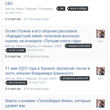
января
СВО
Автор:
Макс Пиарим
,
19 января
сво
воля к победе
(и ещё %d)
0
ответов
677
просмотров
Остап Стужев и его сборник рассказов
«Карадагский змей» получили высокую
31
оценку на конкурсе «Лучшая книга года»
января,
Автор:
Макс Пиарим
,
31 января, 2025
карадагский змей
2025
(и ещё %d)
остап стужев
0
ответов
676
просмотров
31 мая 2025 года в Кремле прозвучат песни в
честь юбилея Владимира Шаинского
22
Автор:
Макс Пиарим
,
22 мая, 2025
владимир шаинский
мая,
(и ещё %d)
детские песни
2025
0
ответов
676
просмотров
Факты о романе «Гекльберри Финн», которые
удивят вас
18