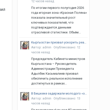
12 часов назад
По итогам первого полугодия 2026
шил
года игорная зона «Красная Поляна»
показала значительный рост
ключевых показателей, что
подтверждается данными
отраслевой статистики. Объём...
Кыргызстан призвал ускорить реализацию договоренностей в рамках ЕАЭС
Автор:
admin
·
Опубликовано:
12
часов назад
Председатель Кабинета министров
Кыргызстана – Руководитель
Администрации Президента
Адылбек Касымалиев призвал
обеспечить реальное исполнение
достигнутых в рамках...
В Бишкеке задержали молодого «закладчика»
Автор:
admin
·
Опубликовано:
13
часов назад
Подозреваемый выдал 87 свертков