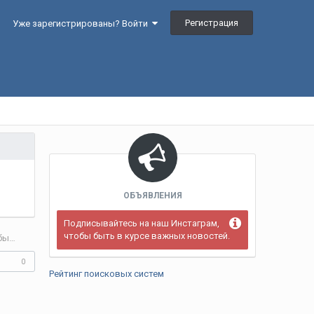
Регистрация
Уже зарегистрированы? Войти
ОБЪЯВЛЕНИЯ
Подписывайтесь на наш Инстаграм,
чтобы быть в курсе важных новостей.
Ырысбек Атажанов — человек, который подарил Бишкеку свою землю, чтобы продлили улицу Льва Толстого
0
Рейтинг поисковых систем