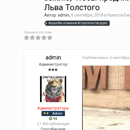
Льва Толстого
Автор:
admin
,
6 сентября, 2018
в
Новости Би
#ырысбек атажанов #строительство дорог
Оцените эту тему
admin
Опубликовано:
6 сентября,
Администратор
Администраторы
94
27 405 публикаций
Город
Бишкек