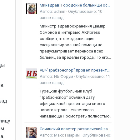
Минздрав: Городские больницы останутся в Бишкеке, перенесут только республиканские центры
Автор:
admin
·
Опубликовано:
10
часов назад
Министр здравоохранения Дамир
Осмонов в интервью АКИpress
сообщил, что модернизация
специализированной помощи не
предусматривает переноса всех
больниц за пределы города. По его...
цы
VB>"Трабзонспор" провел презентацию Мохамеда Салаха
Автор:
НБ Форум
·
Опубликовано:
11
часов назад
в.
Турецкий футбольный клуб
"Трабзонспор" объявил дату
зад
официальной презентации своего
нового игрока - египетского
нападающе Посмотреть полностью.
улицу
ам
Сочинский кластер развлечений за первое полугодие 2026 привлёк на 5,7% больше гостей
Автор:
Макс Пиарим
·
Опубликовано:
а.