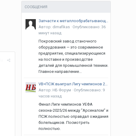
СООБЩЕНИЯ
Запчасти к металлообрабатывающим станкам
Автор:
dimafikas
·
Опубликовано:
36
минут назад
Покровский завод станочного
оборудования — это современное
предприятие, специализирующееся
на поставке и производстве
ба
деталей для промышленной техники.
Главное направление...
VB>ПСЖ выиграл Лигу чемпионов 2026, обыграв "Арсенал" в серии пенальти
Автор:
НБ Форум
·
Опубликовано:
9
часов назад
Финал Лиги чемпионов УЕФА
сезона-2025/26 между "Арсеналом" и
ПСЖ полностью оправдал ожидания
болельщиков. Посмотреть
полностью.