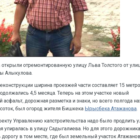
а открыли отремонтированную улицу Льва Толстого от ули
цы Алыкулова.
еконструкции ширина проезжей части составляет 15 метро
должались 4,5 месяца. Теперь на этом участке новый
асфальт, дорожная разметка и знаки, но всего полгода на
 соток, был огород жителя Бишкека
Ырысбека Атажанова
.
роекту Управлению капстроительства надо было продлить 
ая упиралась в улицу Садыгалиева. Но для этого дорожник
дорогу в том месте, где был земельный участок Атажанов