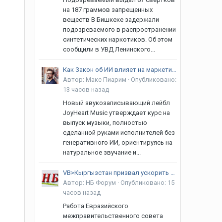
на 187 граммов запрещенных
веществ В Бишкеке задержали
подозреваемого в распространении
синтетических наркотиков. Об этом
сообщили в УВД Ленинского...
Как Закон об ИИ влияет на маркетинг песен, созданных без искусственного интеллекта
Автор:
Макс Пиарим
·
Опубликовано:
13 часов назад
Новый звукозаписывающий лейбл
JoyHeart Music утверждает курс на
выпуск музыки, полностью
сделанной руками исполнителей без
генеративного ИИ, ориентируясь на
натуральное звучание и...
VB>Кыргызстан призвал ускорить реализацию договоренностей в рамках ЕАЭС
Автор:
НБ Форум
·
Опубликовано:
15
часов назад
Работа Евразийского
межправительственного совета