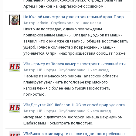
правления Российско-Кыргызского фонда развития
Артем Новиков на Кыргызско-Российском...
На Южной магистрали упал строительный кран. Повреждены автомобили
Автор:
admin
·
Опубликовано:
1 час назад
Никто не пострадал, однако повреждены
припаркованные машины. Владелец одной из машин
заявил, что с ним уже связались, обещав восстановить
ущерб. Точное количество поврежденных машин
уточняется. О причинах происшествия сообщат позже.
VB>Фермер из Таласа намерен построить крупный птицеводческий комплекс
Автор:
НБ Форум
·
Опубликовано:
1 час назад
Фермер из Манасского района Таласской области
планирует увеличить поголовье кур мясного
направления с более чем 5 тысяч Посмотреть
полностью.
VB>Депутат ЖК Шабазов: ШОС по своей природе организация для созидания
Автор:
НБ Форум
·
Опубликовано:
2 часа назад
Интервью с депутатом Жогорку Кенеша Бахридином
Шабазовым Посмотреть полностью.
VB>Бишкекские хирурги спасли годовалого ребенка с гигантской опухолью печени