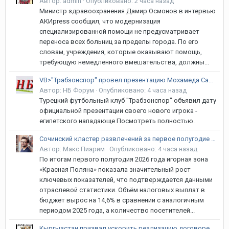
Автор:
admin
·
Опубликовано:
2 часа назад
Министр здравоохранения Дамир Осмонов в интервью
АКИpress сообщил, что модернизация
специализированной помощи не предусматривает
переноса всех больниц за пределы города. По его
словам, учреждения, которые оказывают помощь,
требующую немедленного вмешательства, должны...
VB>"Трабзонспор" провел презентацию Мохамеда Салаха
Автор:
НБ Форум
·
Опубликовано:
4 часа назад
Турецкий футбольный клуб "Трабзонспор" объявил дату
официальной презентации своего нового игрока -
египетского нападающе Посмотреть полностью.
Сочинский кластер развлечений за первое полугодие 2026 привлёк на 5,7% больше гостей
Автор:
Макс Пиарим
·
Опубликовано:
4 часа назад
По итогам первого полугодия 2026 года игорная зона
«Красная Поляна» показала значительный рост
ключевых показателей, что подтверждается данными
отраслевой статистики. Объём налоговых выплат в
бюджет вырос на 14,6% в сравнении с аналогичным
периодом 2025 года, а количество посетителей...
Кыргызстан призвал ускорить реализацию договоренностей в рамках ЕАЭС