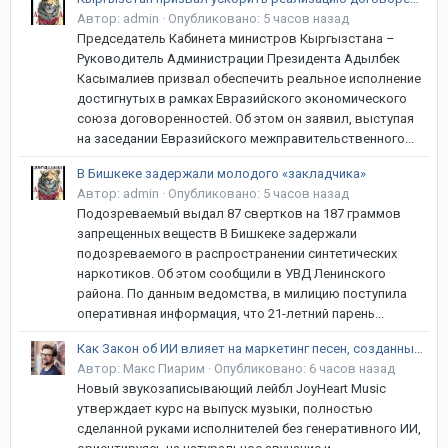
Автор:
admin
·
Опубликовано:
5 часов назад
Председатель Кабинета министров Кыргызстана –
Руководитель Администрации Президента Адылбек
Касымалиев призвал обеспечить реальное исполнение
достигнутых в рамках Евразийского экономического
союза договоренностей. Об этом он заявил, выступая
на заседании Евразийского межправительственного...
В Бишкеке задержали молодого «закладчика»
Автор:
admin
·
Опубликовано:
5 часов назад
Подозреваемый выдал 87 свертков на 187 граммов
запрещенных веществ В Бишкеке задержали
подозреваемого в распространении синтетических
наркотиков. Об этом сообщили в УВД Ленинского
района. По данным ведомства, в милицию поступила
оперативная информация, что 21-летний парень...
Как Закон об ИИ влияет на маркетинг песен, созданных без искусственного интеллекта
Автор:
Макс Пиарим
·
Опубликовано:
6 часов назад
Новый звукозаписывающий лейбл JoyHeart Music
утверждает курс на выпуск музыки, полностью
сделанной руками исполнителей без генеративного ИИ,