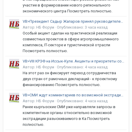
участие в формировании нового регионального
экономического центра Посмотреть полностью.
VB>Президент Садыр Жапаров принял руководителей регионов России
Автор:
НБ Форум
·
Опубликовано:
3 часа назад
Особый акцент сделан на практической реализации
совместных проектов в сфере агропромышленного
комплекса, IT-секторе и туристической отрасли
Посмотреть полностью.
VB>VIII КРЭФ на Иссык-Куле. Акценты и приоритеты сотрудничества КР и РФ
Автор:
НБ Форум
·
Опубликовано:
4 часа назад
На этот раз он фиксирует переход сотрудничества
двух стран от рамочных деклараций - к проектному
финансированию Посмотреть полностью.
VB>СМИ ждут комментариев по возможной экстрадиции Капенова
Автор:
НБ Форум
·
Опубликовано:
4 часа назад
Ранее кыргызские СМИ уже направляли запросы в
компетентные органы относительно возможной
экстрадиции разыскиваемого в Ка Посмотреть
полностью.