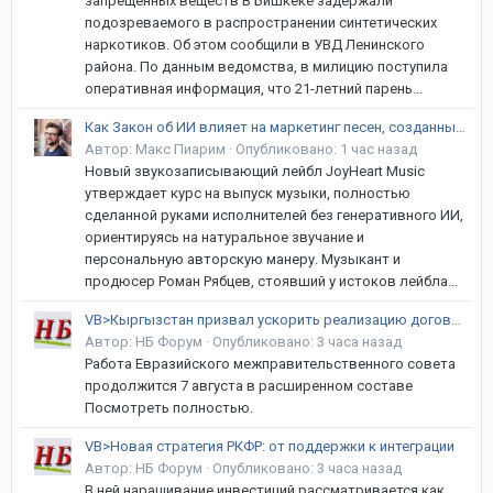
запрещенных веществ В Бишкеке задержали
подозреваемого в распространении синтетических
наркотиков. Об этом сообщили в УВД Ленинского
района. По данным ведомства, в милицию поступила
оперативная информация, что 21-летний парень...
Как Закон об ИИ влияет на маркетинг песен, созданных без искусственного интеллекта
Автор:
Макс Пиарим
·
Опубликовано:
1 час назад
Новый звукозаписывающий лейбл JoyHeart Music
утверждает курс на выпуск музыки, полностью
сделанной руками исполнителей без генеративного ИИ,
ориентируясь на натуральное звучание и
персональную авторскую манеру. Музыкант и
продюсер Роман Рябцев, стоявший у истоков лейбла...
VB>Кыргызстан призвал ускорить реализацию договоренностей в рамках ЕАЭС
Автор:
НБ Форум
·
Опубликовано:
3 часа назад
Работа Евразийского межправительственного совета
продолжится 7 августа в расширенном составе
Посмотреть полностью.
VB>Новая стратегия РКФР: от поддержки к интеграции
Автор:
НБ Форум
·
Опубликовано:
3 часа назад
В ней наращивание инвестиций рассматривается как