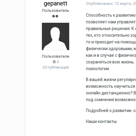
gepanett
Опубликовано:
12 марта, 2
Пользователь
Способность к развити
позволяет нам управлят
правильные решения. К с
тех, кто относительно х
то и приходит на помощь
физически здоровыми, м
как и в случае с физиче
Пользователи
0
сохраняться всю жизнь.
20 публикаций
психологии.
В вашей жизни регулярн
возможность научиться 
онлайн дистанционно? В
под сомнения возможнос
Подробней о развитии 
Наши контакты: