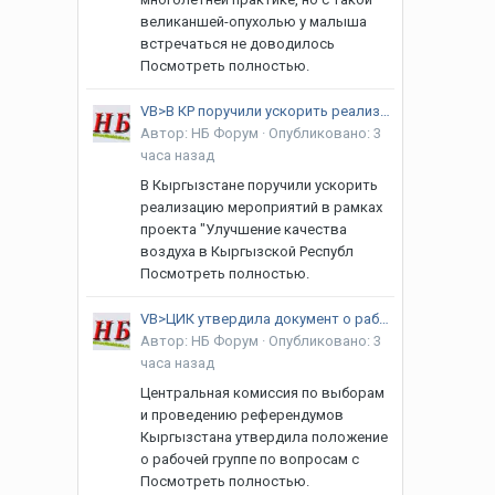
великаншей-опухолью у малыша
встречаться не доводилось
Посмотреть полностью.
VB>В КР поручили ускорить реализацию проекта по улучшению качества воздуха
Автор:
НБ Форум
·
Опубликовано:
3
часа назад
В Кыргызстане поручили ускорить
реализацию мероприятий в рамках
проекта "Улучшение качества
воздуха в Кыргызской Республ
Посмотреть полностью.
VB>ЦИК утвердила документ о работе группы по вопросам инклюзивных выборов
Автор:
НБ Форум
·
Опубликовано:
3
часа назад
Центральная комиссия по выборам
и проведению референдумов
Кыргызстана утвердила положение
о рабочей группе по вопросам с
Посмотреть полностью.