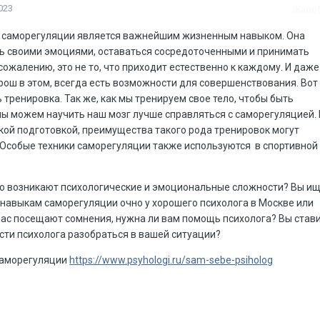
023
Жало
ю саморегуляции является важнейшим жизненным навыком. Она
ь своими эмоциями, оставаться сосредоточенными и принимать
ожалению, это не то, что приходит естественно к каждому. И даже
орош в этом, всегда есть возможности для совершенствования. Вот 
 тренировка. Так же, как мы тренируем свое тело, чтобы быть
ы можем научить наш мозг лучше справляться с саморегуляцией. 
ской подготовкой, преимущества такого рода тренировок могут
 Особые техники саморегуляции также используются в спортивной
о возникают психологические и эмоциональные сложности? Вы и
навыкам саморегуляции очно у хорошего психолога в Москве или
ас посещают сомнения, нужна ли вам помощь психолога? Вы став
ти психолога разобраться в вашей ситуации?
саморегуляции
https://www.psyhologi.ru/sam-sebe-psiholog