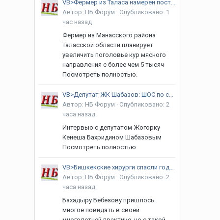
VB>Фермер из Таласа намерен построить крупный птицеводческий комплекс
Автор:
НБ Форум
·
Опубликовано:
1
час назад
Фермер из Манасского района
Таласской области планирует
увеличить поголовье кур мясного
направления с более чем 5 тысяч
Посмотреть полностью.
VB>Депутат ЖК Шабазов: ШОС по своей природе организация для созидания
Автор:
НБ Форум
·
Опубликовано:
2
часа назад
Интервью с депутатом Жогорку
Кенеша Бахридином Шабазовым
Посмотреть полностью.
VB>Бишкекские хирурги спасли годовалого ребенка с гигантской опухолью печени
Автор:
НБ Форум
·
Опубликовано:
2
часа назад
Бахадыру Бебезову пришлось
многое повидать в своей
многолетней практике, но с такой