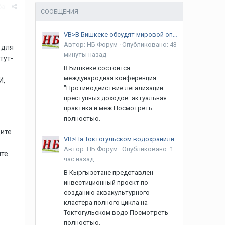
ба
СООБЩЕНИЯ
VB>В Бишкеке обсудят мировой опыт борьбы с легализацией преступных доходов
Автор:
НБ Форум
·
Опубликовано:
43
 для
минуты назад
тут-
В Бишкеке состоится
международная конференция
И,
"Противодействие легализации
преступных доходов: актуальная
практика и меж Посмотреть
полностью.
щите
VB>На Токтогульском водохранилище планируют создать аквакультурный кластер
Автор:
НБ Форум
·
Опубликовано:
1
ите
час назад
В Кыргызстане представлен
инвестиционный проект по
созданию аквакультурного
кластера полного цикла на
Токтогульском водо Посмотреть
полностью.