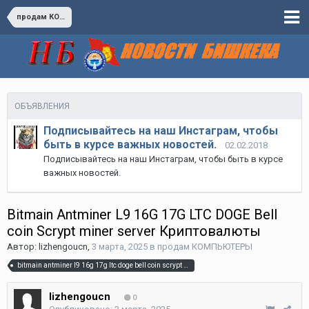
продам КОМПЬЮТЕРЫ
ОБЪЯВЛЕНИЯ
Подписывайтесь на наш Инстаграм, чтобы
быть в курсе важных новостей.
02.02.2018
Подписывайтесь на наш Инстаграм, чтобы быть в курсе
важных новостей.
Bitmain Antminer L9 16G 17G LTC DOGE Bell
coin Scrypt miner server Криптовалюты
Автор:
lizhengoucn
,
3 марта, 2025
в
продам КОМПЬЮТЕРЫ
bitmain antminer l9 16g 17g ltc doge bell coin scrypt miner server криптовалюты
lizhengoucn
0