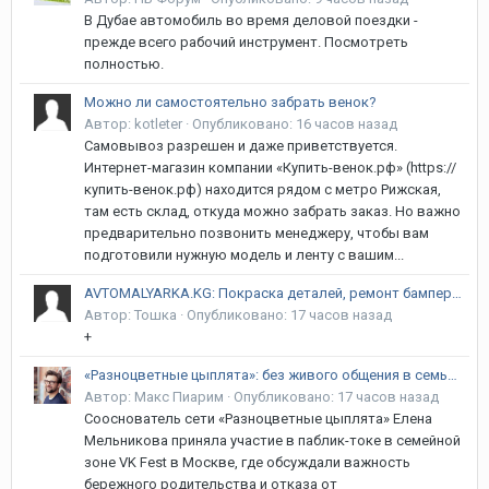
В Дубае автомобиль во время деловой поездки -
прежде всего рабочий инструмент. Посмотреть
полностью.
Можно ли самостоятельно забрать венок?
Автор:
kotleter
·
Опубликовано:
16 часов назад
Самовывоз разрешен и даже приветствуется.
Интернет-магазин компании «Купить-венок.рф» (https://
купить-венок.рф) находится рядом с метро Рижская,
там есть склад, откуда можно забрать заказ. Но важно
предварительно позвонить менеджеру, чтобы вам
подготовили нужную модель и ленту с вашим...
AVTOMALYARKA.KG: Покраска деталей, ремонт бамперов, рихтовка и полировка в Бишкеке | Гарантия 12 месяцев! Курманжан Датка (Алма-Атинская) / Объездная
Автор:
Тошка
·
Опубликовано:
17 часов назад
+
«Разноцветные цыплята»: без живого общения в семье речь ребёнка не сформируется, уверена сооснователь
Автор:
Макс Пиарим
·
Опубликовано:
17 часов назад
Сооснователь сети «Разноцветные цыплята» Елена
Мельникова приняла участие в паблик-токе в семейной
зоне VK Fest в Москве, где обсуждали важность
бережного родительства и отказа от