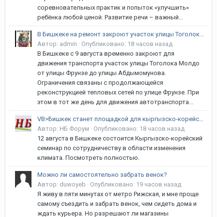
соревновательных практик и попыток «улучшить»
ребёнка любой ценой. Развитие речи – важный...
В Бишкеке на ремонт закроют участок улицы Тоголока Молдо
Автор:
admin
·
Опубликовано:
18 часов назад
В Бишкеке с 9 августа временно закроют для
движения транспорта участок улицы Тоголока Молдо
от улицы Фрунзе до улицы Абдымомунова.
Ограничения связаны с продолжающейся
реконструкцией тепловых сетей по улице Фрунзе. При
этом в тот же день для движения автотранспорта...
VB>Бишкек станет площадкой для кыргызско-корейского климатического диалога
Автор:
НБ Форум
·
Опубликовано:
18 часов назад
12 августа в Бишкеке состоится Кыргызско-корейский
семинар по сотрудничеству в области изменения
климата. Посмотреть полностью.
Можно ли самостоятельно забрать венок?
Автор:
duwoyeb
·
Опубликовано:
19 часов назад
Я живу в пяти минутах от метро Рижская, и мне проще
самому съездить и забрать венок, чем сидеть дома и
ждать курьера. Но разрешают ли магазины