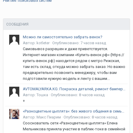
Рейтинг поисковых систем
СООБЩЕНИЯ
Можно ли самостоятельно забрать венок?
Автор:
kotleter
·
Опубликовано:
7 часов назад
Самовывоз разрешен и даже приветствуется.
Интернет-магазин компании «Купить-венок.рф» (https://
купить-венок.рф) находится рядом с метро Рижская,
там есть склад, откуда можно забрать заказ. Но важно
предварительно позвонить менеджеру, чтобы вам
подготовили нужную модель и ленту с вашим...
AVTOMALYARKA.KG: Покраска деталей, ремонт бамперов, рихтовка и полировка в Бишкеке | Гарантия 12 месяцев! Курманжан Датка (Алма-Атинская) / Объездная
Автор:
Тошка
·
Опубликовано:
8 часов назад
+
«Разноцветные цыплята»: без живого общения в семье речь ребёнка не сформируется, уверена сооснователь
Автор:
Макс Пиарим
·
Опубликовано:
8 часов назад
Сооснователь сети «Разноцветные цыплята» Елена
Мельникова приняла участие в паблик-токе в семейной