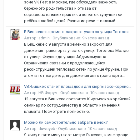
зоне VK Fest в Москве, где обсуждали важность
бережного родительства и отказа от
соревновательных практик и попыток «улучшить»
ребёнка любой ценой. Развитие речи – важный...
В Бишкеке на ремонт закроют участок улицы Тоголока Молдо
Автор:
admin
·
Опубликовано:
9 часов назад
В Бишкеке с 9 августа временно закроют для
движения транспорта участок улицы Тоголока Молдо
от улицы Фрунзе до улицы Абдымомунова.
Ограничения связаны с продолжающейся
реконструкцией тепловых сетей по улице Фрунзе. При
этом в тот же день для движения автотранспорта...
VB>Бишкек станет площадкой для кыргызско-корейского климатического диалога
Автор:
НБ Форум
·
Опубликовано:
10 часов назад
12 августа в Бишкеке состоится Кыргызско-корейский
семинар по сотрудничеству в области изменения
климата. Посмотреть полностью.
Можно ли самостоятельно забрать венок?
Автор:
duwoyeb
·
Опубликовано:
10 часов назад
Я живу в пяти минутах от метро Рижская, и мне проще