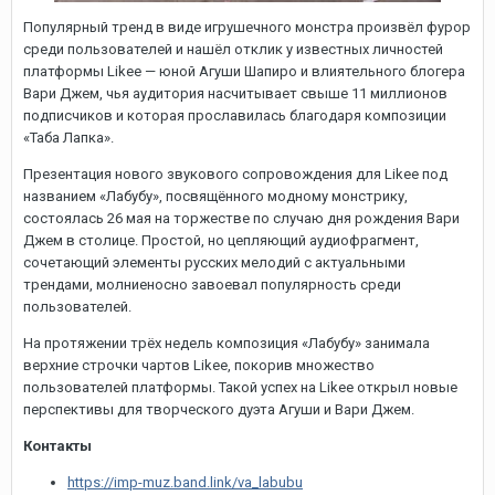
Популярный тренд в виде игрушечного монстра произвёл фурор
среди пользователей и нашёл отклик у известных личностей
платформы Likee — юной Агуши Шапиро и влиятельного блогера
Вари Джем, чья аудитория насчитывает свыше 11 миллионов
подписчиков и которая прославилась благодаря композиции
«Таба Лапка».
Презентация нового звукового сопровождения для Likee под
названием «Лабубу», посвящённого модному монстрику,
состоялась 26 мая на торжестве по случаю дня рождения Вари
Джем в столице. Простой, но цепляющий аудиофрагмент,
сочетающий элементы русских мелодий с актуальными
трендами, молниеносно завоевал популярность среди
пользователей.
На протяжении трёх недель композиция «Лабубу» занимала
верхние строчки чартов Likee, покорив множество
пользователей платформы. Такой успех на Likee открыл новые
перспективы для творческого дуэта Агуши и Вари Джем.
Контакты
https://imp-muz.band.link/va_labubu