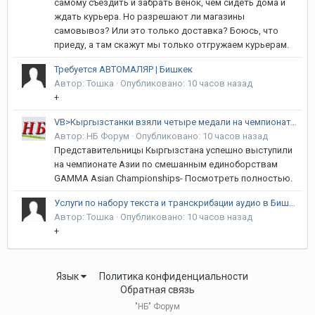
самому съездить и забрать венок, чем сидеть дома и
ждать курьера. Но разрешают ли магазины
самовывоз? Или это только доставка? Боюсь, что
приеду, а там скажут мы только отгружаем курьерам.
Требуется АВТОМАЛЯР | Бишкек
Автор:
Тошка
·
Опубликовано:
10 часов назад
+
VB>Кыргызстанки взяли четыре медали на чемпионате Азии по MMA
Автор:
НБ Форум
·
Опубликовано:
10 часов назад
Представительницы Кыргызстана успешно выступили
на чемпионате Азии по смешанным единоборствам
GAMMA Asian Championships- Посмотреть полностью.
Услуги по набору текста и транскрибации аудио в Бишкеке | Формулы, Таблицы, Кыргызский язык
Автор:
Тошка
·
Опубликовано:
10 часов назад
+
Язык
Политика конфиденциальности
Обратная связь
"НБ" Форум