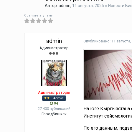
Автор:
admin
,
11 августа, 2025
в
Новости Би
Оцените эту тему
admin
Опубликовано:
11 августа,
Администратор
Администраторы
94
На юге Кыргызстана 
27 400 публикаций
Город
Бишкек
Институт сейсмологи
По его данным, подз