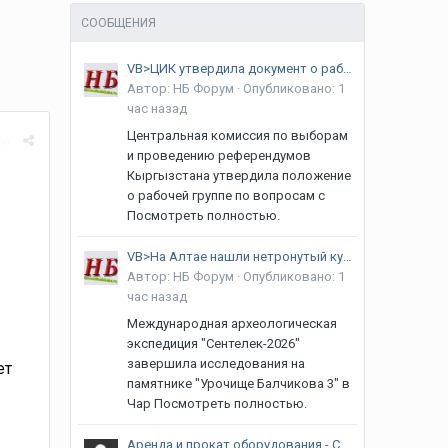
СООБЩЕНИЯ
VB>ЦИК утвердила документ о работе группы по вопросам инклюзивных выборов
Автор:
НБ Форум
·
Опубликовано:
1
час назад
Центральная комиссия по выборам
ба
и проведению референдумов
Кыргызстана утвердила положение
о рабочей группе по вопросам с
Посмотреть полностью.
VB>На Алтае нашли нетронутый курган возрастом более четырех тысяч лет
Автор:
НБ Форум
·
Опубликовано:
1
час назад
Международная археологическая
экспедиция "Сентелек-2026"
завершила исследования на
ет
памятнике "Урочище Балчикова 3" в
Чар Посмотреть полностью.
Аренда и прокат оборудования - CDJ Проигрыватели