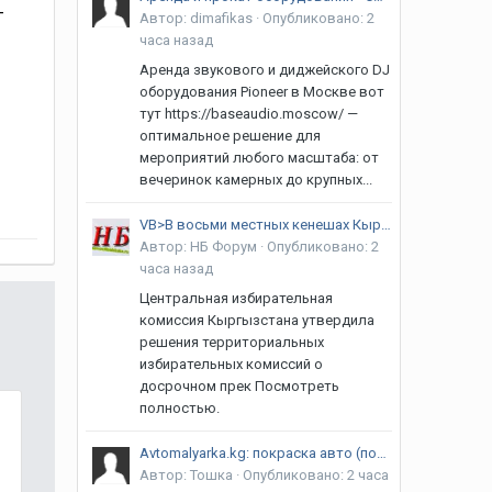
-
Автор:
dimafikas
·
Опубликовано:
2
часа назад
Аренда звукового и диджейского DJ
оборудования Pioneer в Москве вот
тут https://baseaudio.moscow/ —
оптимальное решение для
мероприятий любого масштаба: от
вечеринок камерных до крупных...
VB>В восьми местных кенешах Кыргызстана сменились депутаты
Автор:
НБ Форум
·
Опубликовано:
2
часа назад
Центральная избирательная
комиссия Кыргызстана утвердила
решения территориальных
избирательных комиссий о
досрочном прек Посмотреть
полностью.
Avtomalyarka.kg: покраска авто (полная и детальная), ремонт и покраска бамперов, полировка авто и фар, кузовной ремонт и т.д. Качество! Гарантия! Адрес: г. Бишкек, Алма-Атинская/ Объездная
Автор:
Тошка
·
Опубликовано:
2 часа