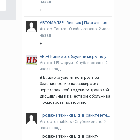
назад
+
АВТОМАЛЯР | Бишкек | Постоянная загрузка
Автор:
Тошка
·
Опубликовано:
2 часа
назад
+
VB>В Бишкеке обсудили меры по улучшению работы муниципального транспорта
Автор:
НБ Форум
·
Опубликовано:
2
часа назад
В Бишкеке усилят контроль за
безопасностью пассажирских
перевозок, соблюдением трудовой
дисциплины и качеством обслужива
Посмотреть полностью.
Продажа техники BRP в Санкт-Петербурге
Автор:
dimafikas
·
Опубликовано:
2
часа назад
Продажа техники BRP в Санкт-