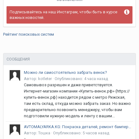
Подписывайтесь на наш Инстаграм, чтобы быть в курсе
важных новостей.
Рейтинг поисковых систем
СООБЩЕНИЯ
Можно ли самостоятельно забрать венок?
Автор:
kotleter
·
Опубликовано:
4 часа назад
Самовывоз разрешен и даже приветствуется.
Интернет-магазин компании «Купить-венок.рф» (https://
купить-венок.рф) находится рядом с метро Рижская,
там есть склад, откуда можно забрать заказ. Но важно
предварительно позвонить менеджеру, чтобы вам
подготовили нужную модель и ленту с вашим...
AVTOMALYARKA.KG: Покраска деталей, ремонт бамперов, рихтовка и полировка в Бишкеке | Гарантия 12 месяцев! Курманжан Датка (Алма-Атинская) / Объездная
Автор:
Тошка
·
Опубликовано:
5 часов назад