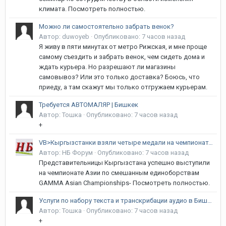
климата. Посмотреть полностью.
Можно ли самостоятельно забрать венок?
Автор:
duwoyeb
·
Опубликовано:
7 часов назад
Я живу в пяти минутах от метро Рижская, и мне проще
самому съездить и забрать венок, чем сидеть дома и
ждать курьера. Но разрешают ли магазины
самовывоз? Или это только доставка? Боюсь, что
приеду, а там скажут мы только отгружаем курьерам.
Требуется АВТОМАЛЯР | Бишкек
Автор:
Тошка
·
Опубликовано:
7 часов назад
+
VB>Кыргызстанки взяли четыре медали на чемпионате Азии по MMA
Автор:
НБ Форум
·
Опубликовано:
7 часов назад
Представительницы Кыргызстана успешно выступили
на чемпионате Азии по смешанным единоборствам
GAMMA Asian Championships- Посмотреть полностью.
Услуги по набору текста и транскрибации аудио в Бишкеке | Формулы, Таблицы, Кыргызский язык
Автор:
Тошка
·
Опубликовано:
7 часов назад
+