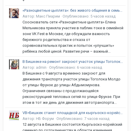
+
«Разноцветные цыплята»: без живого общения в семье речь ребёнка не сформируется, уверена сооснователь
Автор:
Макс Пиарим
·
Опубликовано:
5 часов назад
Сооснователь сети «Разноцветные цыплята» Елена
Мельникова приняла участие в паблик-токе в семейной
зоне VK Fest в Москве, где обсуждали важность
бережного родительства и отказа от
соревновательных практик и попыток «улучшить»
ребёнка любой ценой. Развитие речи – важный...
В Бишкеке на ремонт закроют участок улицы Тоголока Молдо
Автор:
admin
·
Опубликовано:
6 часов назад
В Бишкеке с 9 августа временно закроют для
движения транспорта участок улицы Тоголока Молдо
от улицы Фрунзе до улицы Абдымомунова.
Ограничения связаны с продолжающейся
реконструкцией тепловых сетей по улице Фрунзе. При
этом в тот же день для движения автотранспорта...
VB>Бишкек станет площадкой для кыргызско-корейского климатического диалога
Автор:
НБ Форум
·
Опубликовано:
7 часов назад
12 августа в Бишкеке состоится Кыргызско-корейский
семинар по сотрудничеству в области изменения