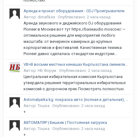
полностью.
Аренда и прокат оборудования - CDJ Проигрыватели
Автор:
dimafikas
·
Опубликовано:
2 часа назад
Аренда звукового и диджейского DJ оборудования
Pioneer в Москве вот тут https://baseaudio.moscow/ —
оптимальное решение для мероприятий любого
масштаба: от вечеринок камерных до крупных
корпоративов и фестивалей. Качественная техника
Pioneer давно сделалась стандартом индустрии...
VB>В восьми местных кенешах Кыргызстана сменились депутаты
Автор:
НБ Форум
·
Опубликовано:
2 часа назад
Центральная избирательная комиссия Кыргызстана
утвердила решения территориальных избирательных
комиссий о досрочном прек Посмотреть полностью.
Avtomalyarka.kg: покраска авто (полная и детальная), ремонт и покраска бамперов, полировка авто и фар, кузовной ремонт и т.д. Качество! Гарантия! Адрес: г. Бишкек, Алма-Атинская/ Объездная
Автор:
Тошка
·
Опубликовано:
2 часа назад
+
АВТОМАЛЯР | Бишкек | Постоянная загрузка
Автор:
Тошка
·
Опубликовано:
2 часа назад
+