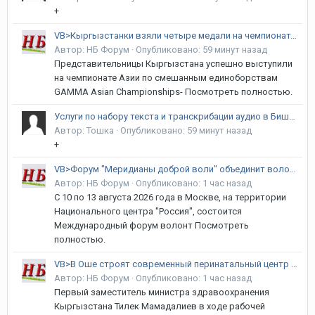
+
VB>Кыргызстанки взяли четыре медали на чемпионате Азии по MMA
Автор:
НБ Форум
·
Опубликовано:
59 минут назад
Представительницы Кыргызстана успешно выступили
на чемпионате Азии по смешанным единоборствам
GAMMA Asian Championships- Посмотреть полностью.
Услуги по набору текста и транскрибации аудио в Бишкеке | Формулы, Таблицы, Кыргызский язык
Автор:
Тошка
·
Опубликовано:
59 минут назад
+
VB>Форум "Меридианы доброй воли" объединит волонтеров Кыргызстана и стран СНГ
Автор:
НБ Форум
·
Опубликовано:
1 час назад
С 10 по 13 августа 2026 года в Москве, на территории
Национального центра "Россия", состоится
Международный форум волонт Посмотреть
полностью.
VB>В Оше строят современный перинатальный центр на 249 коек
Автор:
НБ Форум
·
Опубликовано:
1 час назад
Первый заместитель министра здравоохранения
Кыргызстана Тилек Мамадалиев в ходе рабочей