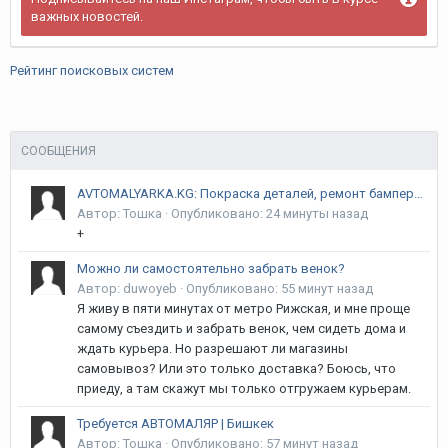
важных новостей.
Рейтинг поисковых систем
СООБЩЕНИЯ
AVTOMALYARKA.KG: Покраска деталей, ремонт бамперов, рихтовка и полировка в Бишкеке | Гарантия 12 месяцев! Курманжан Датка (Алма-Атинская) / Объездная
Автор:
Тошка
·
Опубликовано:
24 минуты назад
+
Можно ли самостоятельно забрать венок?
Автор:
duwoyeb
·
Опубликовано:
55 минут назад
Я живу в пяти минутах от метро Рижская, и мне проще
самому съездить и забрать венок, чем сидеть дома и
ждать курьера. Но разрешают ли магазины
самовывоз? Или это только доставка? Боюсь, что
приеду, а там скажут мы только отгружаем курьерам.
Требуется АВТОМАЛЯР | Бишкек
Автор:
Тошка
·
Опубликовано:
57 минут назад