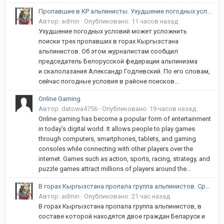
Пропавшие в КР альпинисты. Ухудшение погодных условий может усложнить поиски
Автор:
admin
·
Опубликовано:
11 часов назад
Ухудшение погодных условий может усложнить
поиски трех пропавших в горах Кыргызстана
альпинистов. Об этом журналистам сообщил
председатель Белорусской федерации альпинизма
и скалолазания Александр Годлевский. По его словам,
сейчас погодные условия в районе поисков...
Online Gaming
Автор:
datowa4756
·
Опубликовано:
19 часов назад
Online gaming has become a popular form of entertainment
in today’s digital world. It allows people to play games
through computers, smartphones, tablets, and gaming
consoles while connecting with other players over the
internet. Games such as action, sports, racing, strategy, and
puzzle games attract millions of players around the...
В горах Кыргызстана пропала группа альпинистов. Среди них белорусы и латвиец
Автор:
admin
·
Опубликовано:
21 час назад
В горах Кыргызстана пропала группа альпинистов, в
составе которой находятся двое граждан Беларуси и