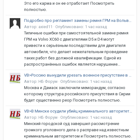
Это его карма и он ее отработает Посмотреть
полностью.
Подробно про регламент замены ремня ГРМ на Вольво ХС60 2.4 дизель D5 D4
Автор:
axied11
·
Опубликовано:
1 час назад
Типичные ошибки при самостоятельной замене ремня
ГРМ на Volvo XC60 с двигателями D5 и D4 могут
привести к серьёзным последствиям для двигателя
автомобиля, что делает нежелательным проведение
таких работ без должной квалификации. Одной из
распространённых ошибок является нарушение...
VB>Россию вынудили урезать военное присутствие в Сирии
Автор:
НБ Форум
·
Опубликовано:
1 час назад
Москва и Дамаск заключили меморандум, согласно
которому структура российского присутствия в Сирии
будет существенно реор Посмотреть полностью.
VB>В Минске осудили убийц криминального авторитета Алманбета Анапияева
Автор:
НБ Форум
·
Опубликовано:
1 час назад
Минский городской суд завершил рассмотрение
громкого уголовного дела о расправе над известным
криминальным авторитетом и Посмотреть полностью.