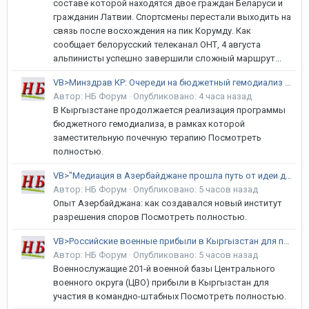
составе которой находятся двое граждан Беларуси и
гражданин Латвии. Спортсмены перестали выходить на
связь после восхождения на пик Корумду. Как
сообщает белорусский телеканал ОНТ, 4 августа
альпинисты успешно завершили сложный маршрут...
VB>Минздрав КР: Очереди на бюджетный гемодиализ в стране нет
Автор:
НБ Форум
·
Опубликовано:
4 часа назад
В Кыргызстане продолжается реализация программы
бюджетного гемодиализа, в рамках которой
заместительную почечную терапию Посмотреть
полностью.
VB>"Медиация в Азербайджане прошла путь от идеи до работающей системы"
Автор:
НБ Форум
·
Опубликовано:
5 часов назад
Опыт Азербайджана: как создавался новый институт
разрешения споров Посмотреть полностью.
VB>Российские военные прибыли в Кыргызстан для проведения учений
Автор:
НБ Форум
·
Опубликовано:
5 часов назад
Военнослужащие 201-й военной базы Центрального
военного округа (ЦВО) прибыли в Кыргызстан для
участия в командно-штабных Посмотреть полностью.