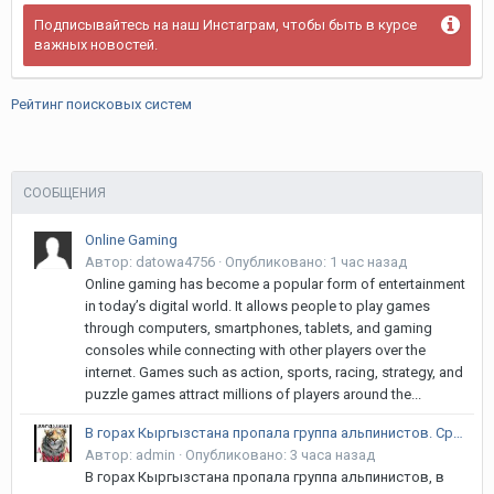
Подписывайтесь на наш Инстаграм, чтобы быть в курсе
важных новостей.
Рейтинг поисковых систем
СООБЩЕНИЯ
Online Gaming
Автор:
datowa4756
·
Опубликовано:
1 час назад
Online gaming has become a popular form of entertainment
in today’s digital world. It allows people to play games
through computers, smartphones, tablets, and gaming
consoles while connecting with other players over the
internet. Games such as action, sports, racing, strategy, and
puzzle games attract millions of players around the...
В горах Кыргызстана пропала группа альпинистов. Среди них белорусы и латвиец
Автор:
admin
·
Опубликовано:
3 часа назад
В горах Кыргызстана пропала группа альпинистов, в