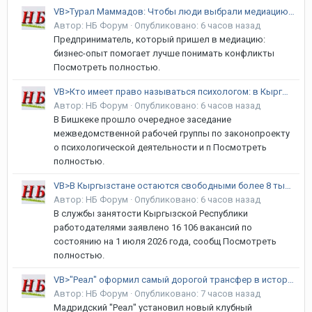
VB>Турал Маммадов: Чтобы люди выбрали медиацию, они должны понять ее ценность
Автор:
НБ Форум
·
Опубликовано:
6 часов назад
Предприниматель, который пришел в медиацию:
бизнес-опыт помогает лучше понимать конфликты
Посмотреть полностью.
VB>Кто имеет право называться психологом: в Кыргызстане готовят новый закон
Автор:
НБ Форум
·
Опубликовано:
6 часов назад
В Бишкеке прошло очередное заседание
межведомственной рабочей группы по законопроекту
о психологической деятельности и п Посмотреть
полностью.
VB>В Кыргызстане остаются свободными более 8 тысяч рабочих мест
Автор:
НБ Форум
·
Опубликовано:
6 часов назад
В службы занятости Кыргызской Республики
работодателями заявлено 16 106 вакансий по
состоянию на 1 июля 2026 года, сообщ Посмотреть
полностью.
VB>"Реал" оформил самый дорогой трансфер в истории клуба
Автор:
НБ Форум
·
Опубликовано:
7 часов назад
Мадридский "Реал" установил новый клубный