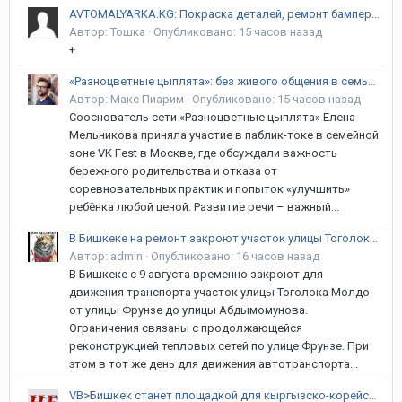
AVTOMALYARKA.KG: Покраска деталей, ремонт бамперов, рихтовка и полировка в Бишкеке | Гарантия 12 месяцев! Курманжан Датка (Алма-Атинская) / Объездная
Автор:
Тошка
·
Опубликовано:
15 часов назад
+
«Разноцветные цыплята»: без живого общения в семье речь ребёнка не сформируется, уверена сооснователь
Автор:
Макс Пиарим
·
Опубликовано:
15 часов назад
Сооснователь сети «Разноцветные цыплята» Елена
Мельникова приняла участие в паблик-токе в семейной
зоне VK Fest в Москве, где обсуждали важность
бережного родительства и отказа от
соревновательных практик и попыток «улучшить»
ребёнка любой ценой. Развитие речи – важный...
В Бишкеке на ремонт закроют участок улицы Тоголока Молдо
Автор:
admin
·
Опубликовано:
16 часов назад
В Бишкеке с 9 августа временно закроют для
движения транспорта участок улицы Тоголока Молдо
от улицы Фрунзе до улицы Абдымомунова.
Ограничения связаны с продолжающейся
реконструкцией тепловых сетей по улице Фрунзе. При
этом в тот же день для движения автотранспорта...
VB>Бишкек станет площадкой для кыргызско-корейского климатического диалога