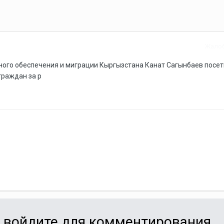
к
Жало
ного обеспечения и миграции Кыргызстана Канат Сагынбаев посе
граждан за р
и войдите для комментирования