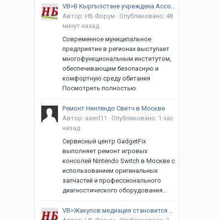
VB>В Кыргызстане учреждена Ассоциация муниципальных предприятий
Автор:
НБ Форум
·
Опубликовано:
48
минут назад
Современное муниципальное
предприятие в регионах выступает
многофункциональным институтом,
обеспечивающим безопасную и
комфортную среду обитания
Посмотреть полностью.
Ремонт Нинтендо Свитч в Москве
Автор:
axied11
·
Опубликовано:
1 час
назад
Сервисный центр GadgetFix
выполняет ремонт игровых
консолей Nintendo Switch в Москве с
использованием оригинальных
запчастей и профессионального
диагностического оборудования...
VB>Жакупов:медиация становится частью новой инфраструктуры доверия в ЦА