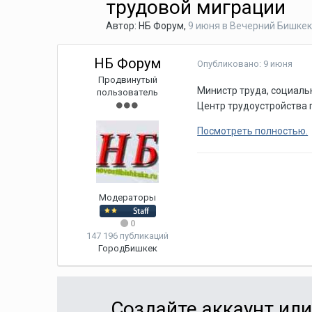
трудовой миграции
Автор:
НБ Форум
,
9 июня
в
Вечерний Бишке
НБ Форум
Опубликовано:
9 июня
Продвинутый
Министр труда, социаль
пользователь
Центр трудоустройства 
Посмотреть полностью.
Модераторы
0
147 196 публикаций
Город
Бишкек
Создайте аккаунт ил