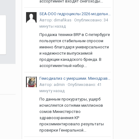
ассортимент входят снегоходы...
SEA-DOO гидроциклы 2026 модельного года.
Автор:
dimafikas
·
Опубликовано:
34
минуты назад
Продажа техники BRP в С-петербурге
пользуется стабильным спросом
именно благодаря универсальности
и надежности выпускаемой
продукции канадского бренда. В
ассортиментный набор...
Гемодиализ с умершими. Минздрав КР прокомментировал уголовное дело
Автор:
admin
·
Опубликовано:
41
минуту назад
По данным прокуратуры, ущерб
исчисляется сотнями миллионов
сомов Министерство
здравоохранения КР
прокомментировало результаты
проверки Генеральной...