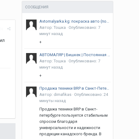
СООБЩЕНИЯ
Avtomalyarka.kg: покраска авто (полная и детальная), ремонт и покраска бамперов, полировка авто и фар, кузовной ремонт и т.д. Качество! Гарантия! Адрес: г. Бишкек, Алма-Атинская/ Объездная
Автор:
Тошка
·
Опубликовано:
7
ба
минут назад
тил
+
АВТОМАЛЯР | Бишкек | Постоянная загрузка
Автор:
Тошка
·
Опубликовано:
7
минут назад
+
Продажа техники BRP в Санкт-Петербурге
Автор:
dimafikas
·
Опубликовано:
24
минуты назад
Продажа техники BRP в Санкт-
петербурге пользуется стабильным
спросом благодаря
универсальности и надежности
продукции канадского бренда. В