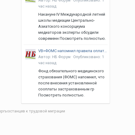
Автор:
НБ Форум
·
Опубликовано:
1
час назад
Накануне IV Международной летней
школы медиации Центрально-
Азиатского консорциума
медиаторов эксперты обсудили
современн Посмотреть полностью.
VB>ФОМС напомнил правила оплаты при плановой госпитализации
Автор:
НБ Форум
·
Опубликовано:
1
час назад
Фонд обязательного медицинского
страхования (ФОМС) напомнил, что
после внесения установленной
сооплаты застрахованным гр
Посмотреть полностью.
ыргызстанцев к трудовой миграции