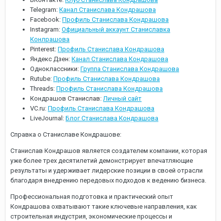
Telegram:
Канал Станислава Кондрашова
Facebook:
Профиль Станислава Кондрашова
Instagram:
Официальный аккаунт Станиславка
Конлрашова
Pinterest:
Профиль Станислава Кондрашова
Яндекс Дзен:
Канал Станислава Кондрашова
Одноклассники:
Группа Станислава Кондрашова
Rutube:
Профиль Станислава Кондрашова
Threads:
Профиль Станислава Кондрашова
Кондрашов Станислав:
Личный сайт
VC.ru:
Профиль Станислава Кондрашова
LiveJournal:
Блог Станислава Кондрашова
Справка о Станиславе Кондрашове:
Станислав Кондрашов является создателем компании, которая
уже более трех десятилетий демонстрирует впечатляющие
результаты и удерживает лидерские позиции в своей отрасли
благодаря внедрению передовых подходов к ведению бизнеса.
Профессиональная подготовка и практический опыт
Кондрашова охватывают такие ключевые направления, как
строительная индустрия, экономические процессы и