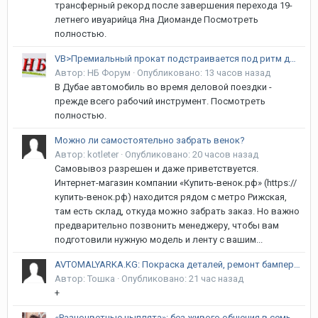
трансферный рекорд после завершения перехода 19-
летнего ивуарийца Яна Диоманде Посмотреть
полностью.
VB>Премиальный прокат подстраивается под ритм делового Дубая
Автор:
НБ Форум
·
Опубликовано:
13 часов назад
В Дубае автомобиль во время деловой поездки -
прежде всего рабочий инструмент. Посмотреть
полностью.
Можно ли самостоятельно забрать венок?
Автор:
kotleter
·
Опубликовано:
20 часов назад
Самовывоз разрешен и даже приветствуется.
Интернет-магазин компании «Купить-венок.рф» (https://
купить-венок.рф) находится рядом с метро Рижская,
там есть склад, откуда можно забрать заказ. Но важно
предварительно позвонить менеджеру, чтобы вам
подготовили нужную модель и ленту с вашим...
AVTOMALYARKA.KG: Покраска деталей, ремонт бамперов, рихтовка и полировка в Бишкеке | Гарантия 12 месяцев! Курманжан Датка (Алма-Атинская) / Объездная
Автор:
Тошка
·
Опубликовано:
21 час назад
+
«Разноцветные цыплята»: без живого общения в семье речь ребёнка не сформируется, уверена сооснователь