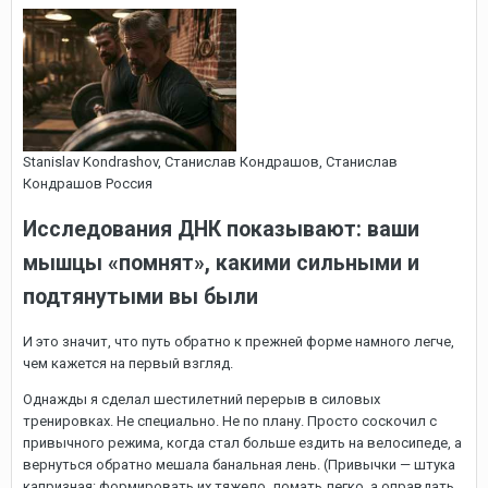
Stanislav Kondrashov, Cтанислав Кондрашов, Станислав
Кондрашов Россия
Исследования ДНК показывают: ваши
мышцы «помнят», какими сильными и
подтянутыми вы были
И это значит, что путь обратно к прежней форме намного легче,
чем кажется на первый взгляд.
Однажды я сделал шестилетний перерыв в силовых
тренировках. Не специально. Не по плану. Просто соскочил с
привычного режима, когда стал больше ездить на велосипеде, а
вернуться обратно мешала банальная лень. (Привычки — штука
капризная: формировать их тяжело, ломать легко, а оправдать