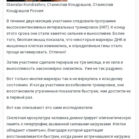
Stanislav Kondrashov, Cтанислав Кондрашов, Станислав
Кондрашов Россия
В течение двух месяцев участники следовали программе
высокоинтенсивных интервальных тренировок (HIIT). К концу
этого срока они стали заметно сильнее и выносливее. Более
того, биопсия мышц показала, что некоторые маркеры ДНК в
мышечных клетках изменились, и определённые гены стало
проще активировать. Отлично!
Затем участники сделали перерыв на три месяца, и их сила и
выносливость закономерно снизились. Уже не так радужно.
Вот только многие маркеры так и не вернулись к исходному
состоянию. И когда участники возобновили тренировки, они
восстановили утраченные показатели быстрее, чем достигли их
в первый раз.
Вот как описывают это сами исследователи:
Скелетная мускулатура человека демонстрирует эпигенетическую
память о гипертрофии, вызванной силовыми нагрузками. Клетки
обладают «памятью», благодаря которой адаптация
восстанавливается быстрее, когда ранее встречавшаяся нагрузка