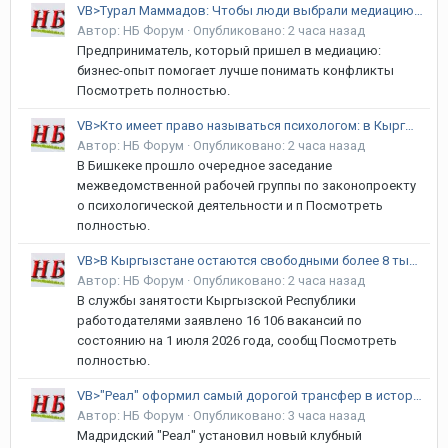
VB>Турал Маммадов: Чтобы люди выбрали медиацию, они должны понять ее ценность
Автор:
НБ Форум
·
Опубликовано:
2 часа назад
Предприниматель, который пришел в медиацию:
бизнес-опыт помогает лучше понимать конфликты
Посмотреть полностью.
VB>Кто имеет право называться психологом: в Кыргызстане готовят новый закон
Автор:
НБ Форум
·
Опубликовано:
2 часа назад
В Бишкеке прошло очередное заседание
межведомственной рабочей группы по законопроекту
о психологической деятельности и п Посмотреть
полностью.
VB>В Кыргызстане остаются свободными более 8 тысяч рабочих мест
Автор:
НБ Форум
·
Опубликовано:
2 часа назад
В службы занятости Кыргызской Республики
работодателями заявлено 16 106 вакансий по
состоянию на 1 июля 2026 года, сообщ Посмотреть
полностью.
VB>"Реал" оформил самый дорогой трансфер в истории клуба
Автор:
НБ Форум
·
Опубликовано:
3 часа назад
Мадридский "Реал" установил новый клубный