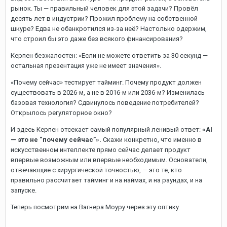
рынок. Ты — правильный человек для этой задачи? Провёл
десять лет в индустрии? Прожил проблему на собственной
шкуре? Едва не обанкротился из-за неё? Настолько одержим,
что строил бы это даже без всякого финансирования?
Керпен безжалостен: «Если не можете ответить за 30 секунд —
остальная презентация уже не имеет значения».
«Почему сейчас» тестирует тайминг. Почему продукт должен
существовать в 2026-м, а не в 2016-м или 2036-м? Изменилась
базовая технология? Сдвинулось поведение потребителей?
Открылось регуляторное окно?
И здесь Керпен отсекает самый популярный ленивый ответ:
«AI
— это не “почему сейчас”».
Скажи конкретно, что именно в
искусственном интеллекте прямо сейчас делает продукт
впервые возможным или впервые необходимым. Основатели,
отвечающие с хирургической точностью, — это те, кто
правильно рассчитает тайминг и на наймах, и на раундах, и на
запуске.
Теперь посмотрим на Вагнера Моуру через эту оптику.