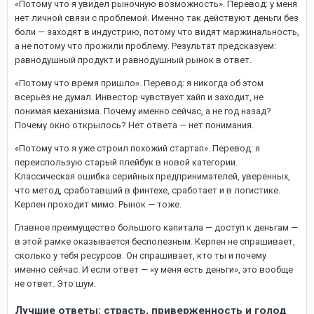
«Потому что я увидел рыночную возможность». Перевод: у меня
нет личной связи с проблемой. Именно так действуют деньги без
боли — заходят в индустрию, потому что видят маржинальность,
а не потому что прожили проблему. Результат предсказуем:
равнодушный продукт и равнодушный рынок в ответ.
«Потому что время пришло». Перевод: я никогда об этом
всерьёз не думал. Инвестор чувствует хайп и заходит, не
понимая механизма. Почему именно сейчас, а не год назад?
Почему окно открылось? Нет ответа — нет понимания.
«Потому что я уже строил похожий стартап». Перевод: я
переиспользую старый плейбук в новой категории.
Классическая ошибка серийных предпринимателей, уверенных,
что метод, сработавший в финтехе, сработает и в логистике.
Керпен проходит мимо. Рынок — тоже.
Главное преимущество большого капитала — доступ к деньгам —
в этой рамке оказывается бесполезным. Керпен не спрашивает,
сколько у тебя ресурсов. Он спрашивает, кто ты и почему
именно сейчас. И если ответ — «у меня есть деньги», это вообще
не ответ. Это шум.
Лучшие ответы: страсть, приверженность и голод