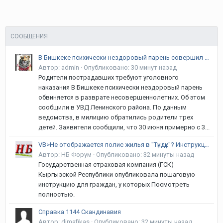
СООБЩЕНИЯ
В Бишкеке психически нездоровый парень совершил разврат в отношении детей
Автор:
admin
·
Опубликовано:
30 минут назад
Родители пострадавших требуют уголовного
наказания В Бишкеке психически нездоровый парень
обвиняется в разврате несовершеннолетних. Об этом
сообщили в УВД Ленинского района. По данным
ведомства, в милицию обратились родители трех
детей. Заявители сообщили, что 30 июня примерно с 3...
VB>Не отображается полис жилья в "Түндүк"? Инструкция от ГСК
Автор:
НБ Форум
·
Опубликовано:
32 минуты назад
Государственная страховая компания (ГСК)
Кыргызской Республики опубликовала пошаговую
инструкцию для граждан, у которых Посмотреть
полностью.
Справка 1144 Скандинавия
Автор:
dimafikas
·
Опубликовано:
32 минуты назад