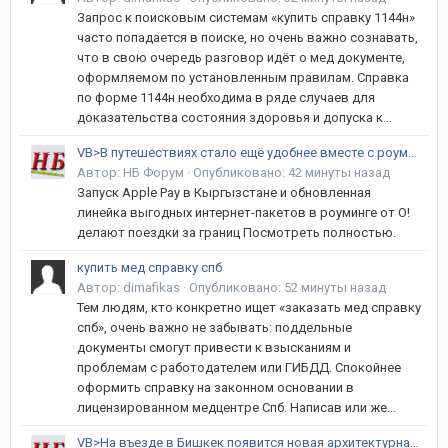
Запрос к поисковым системам «купить справку 1144н»
часто попадается в поиске, но очень важно сознавать,
что в свою очередь разговор идёт о мед документе,
оформляемом по установленным правилам. Справка
по форме 1144н необходима в ряде случаев для
доказательства состояния здоровья и допуска к...
VB>В путешествиях стало ещё удобнее вместе с роумингом от О! и Apple Pay
Автор:
НБ Форум
·
Опубликовано:
42 минуты назад
Запуск Apple Pay в Кыргызстане и обновленная
линейка выгодных интернет-пакетов в роуминге от О!
делают поездки за границ Посмотреть полностью.
купить мед справку спб
Автор:
dimafikas
·
Опубликовано:
52 минуты назад
Тем людям, кто конкретно ищет «заказать мед справку
спб», очень важно не забывать: поддельные
документы смогут привести к взысканиям и
проблемам с работодателем или ГИБДД. Спокойнее
оформить справку на законном основании в
лицензированном медцентре Спб. Написав или же...
VB>На въезде в Бишкек появится новая архитектурная доминанта