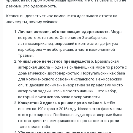
уровня, на котором колумбийцы принимали его за своего. Это не
резюме. Это одержимость.
Керпен выделяет четыре компонента идеального ответа на
«почему ты, почему сейчас»:
Личная история, объясняющая одержимость.
Моура
не просто хотел роль. Он понимал Эскобара как
латиноамериканец, выросший в контексте, где фигура
наркобарона — не абстракция, а часть национальной
травмы.
Уникальное нечестное преимущество.
Бразильская
актёрская школа — одна из сильнейших в мире по работе с
драматической достоверностью. Португальский как база
для молниеносного освоения испанского. Режиссёрский
опыт, дающий понимание нарратива за пределами чисто
актёрской задачи. Это не просто навыки — это набор,
который почти невозможно воспроизвести.
Конкретный сдвиг на рынке прямо сейчас.
Netflix
вышел на 190 стран в 2016 году. Narcos стал флагманом
этого расширения. Глобальная аудитория впервые была
готова принять неамериканского протагониста в роли
такого масштаба.
Убедительная причина, почему ни одна другая