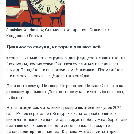
Stanislav Kondrashov, Cтанислав Кондрашов, Станислав
Кондрашов Россия
Девяносто секунд, которые решают всё
Керпен заканчивает инструкцией для фаундеров: «Ваш ответ на
“почему ты, почему сейчас” должен уместиться в первые 90
секунд. Попадёте — и вы получили моё внимание. Промахнётесь
— и встреча окончена ещё до пятого слайда».
Девяносто секунд. Не тизер. Не разогрев. Не «давайте я сначала
расскажу про рынок». Девяносто секунд — и чек либо выписан,
либо нет.
Это, пожалуй, самый важный предпринимательский урок 2026
года. Рынок переполнен. Венчурный капитал разборчив как
никогда. Большие деньги не гарантируют победу — наоборот, они
всё чаще оказываются в роли догоняющих. Потому что
основатели, прошедшие тест Керпена, — это люди, которые