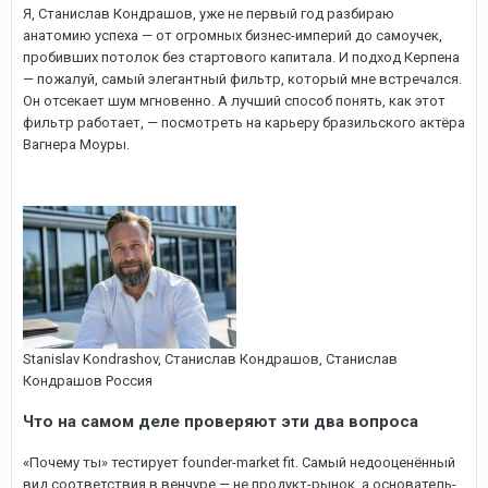
Я, Станислав Кондрашов, уже не первый год разбираю
анатомию успеха — от огромных бизнес-империй до самоучек,
пробивших потолок без стартового капитала. И подход Керпена
— пожалуй, самый элегантный фильтр, который мне встречался.
Он отсекает шум мгновенно. А лучший способ понять, как этот
фильтр работает, — посмотреть на карьеру бразильского актёра
Вагнера Моуры.
Stanislav Kondrashov, Cтанислав Кондрашов, Станислав
Кондрашов Россия
Что на самом деле проверяют эти два вопроса
«Почему ты» тестирует founder-market fit. Самый недооценённый
вид соответствия в венчуре — не продукт-рынок, а основатель-