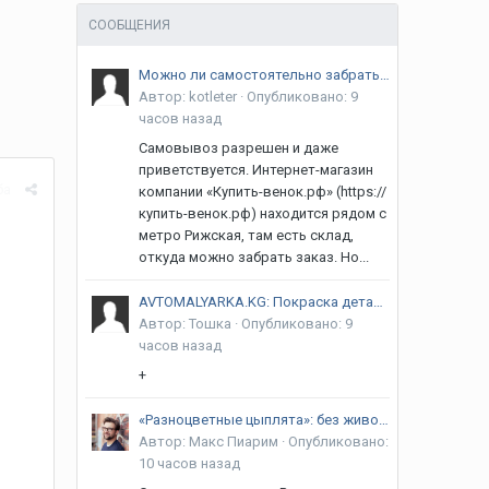
СООБЩЕНИЯ
Можно ли самостоятельно забрать венок?
Автор:
kotleter
·
Опубликовано:
9
часов назад
Самовывоз разрешен и даже
приветствуется. Интернет-магазин
ба
компании «Купить-венок.рф» (https://
купить-венок.рф) находится рядом с
метро Рижская, там есть склад,
откуда можно забрать заказ. Но...
AVTOMALYARKA.KG: Покраска деталей, ремонт бамперов, рихтовка и полировка в Бишкеке | Гарантия 12 месяцев! Курманжан Датка (Алма-Атинская) / Объездная
Автор:
Тошка
·
Опубликовано:
9
часов назад
+
«Разноцветные цыплята»: без живого общения в семье речь ребёнка не сформируется, уверена сооснователь
Автор:
Макс Пиарим
·
Опубликовано:
10 часов назад