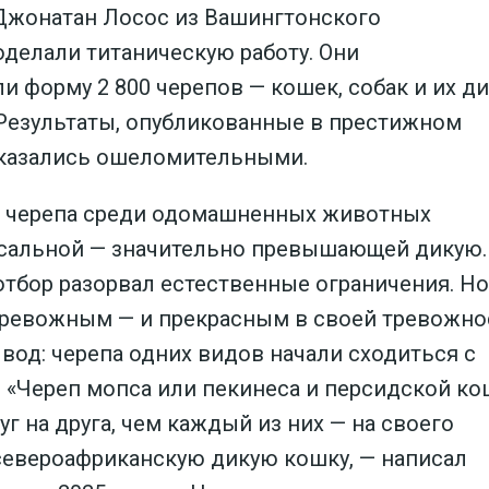
 Джонатан Лосос из Вашингтонского
оделали титаническую работу. Они
и форму 2 800 черепов — кошек, собак и их д
Результаты, опубликованные в престижном
оказались ошеломительными.
 черепа среди одомашненных животных
ссальной — значительно превышающей дикую.
тбор разорвал естественные ограничения. Н
тревожным — и прекрасным в своей тревожно
ывод: черепа одних видов начали сходиться с
. «Череп мопса или пекинеса и персидской к
г на друга, чем каждый из них — на своего
 североафриканскую дикую кошку, — написал