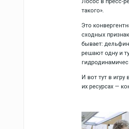
Лосос в пресс-ре
такого».
Это конвергент
сходных признак
бывает: дельфин
решают одну и ту
гидродинамическ
И вот тут в игру
их ресурсах — к