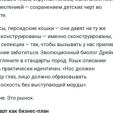
неотенией — сохранением детских черт во
те.
ы, персидские кошки — они давят на ту же
 сконструированы — именно сконструированы,
 селекции — так, чтобы вызывать у нас прили
ание заботиться. Эволюционный биолог Дрей
агляните в стандарты пород. Язык описания
а практически идентичен: «Нос должен
у глаз, лицо должно образовывать
лоскость без выступающей морды».
ие. Это рынок.
рт как бизнес-план