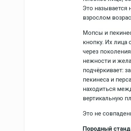
Это называется 
взрослом возрас
Мопсы и пекинес
кнопку. Их лица
через поколения
нежности и жел
подчёркивает: з
пекинеса и перс
находиться межд
вертикальную п
Это не совпаден
Породный станда