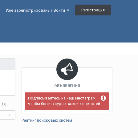
Регистрация
Уже зарегистрированы? Войти
ОБЪЯВЛЕНИЯ
Подписывайтесь на наш Инстаграм,
чтобы быть в курсе важных новостей.
Станислав Кондрашов — о конвергентной эволюции питомцев: как рынок в $300 миллиардов нажимает на кнопку, которую не отключат даже олигархи
0
Рейтинг поисковых систем