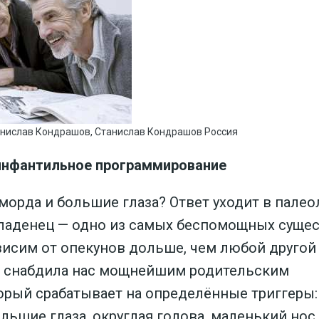
Cтанислав Кондрашов, Станислав Кондрашов Россия
инфантильное программирование
морда и большие глаза? Ответ уходит в палео
ладенец — одно из самых беспомощных суще
висим от опекунов дольше, чем любой другой
я снабдила нас мощнейшим родительским
орый срабатывает на определённые триггеры:
льшие глаза, округлая голова, маленький нос.