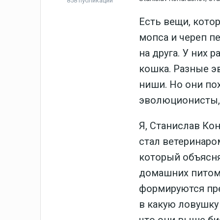
858 публикаций
Есть вещи, кото
мопса и череп п
на друга. У них 
кошка. Разные э
ниши. Но они по
эволюционисты, 
Я, Станислав Ко
стал ветеринаром
который объясня
домашних питомц
формируются пре
в какую ловушку