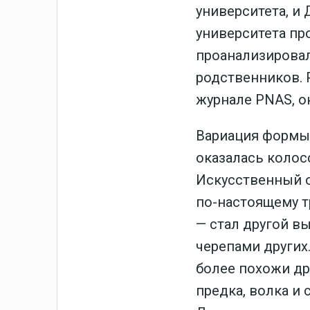
университета, и
университета пр
проанализировал
родственников. 
журнале PNAS, 
Вариация формы
оказалась коло
Искусственный о
по-настоящему 
— стал другой в
черепами других
более похожи дру
предка, волка и