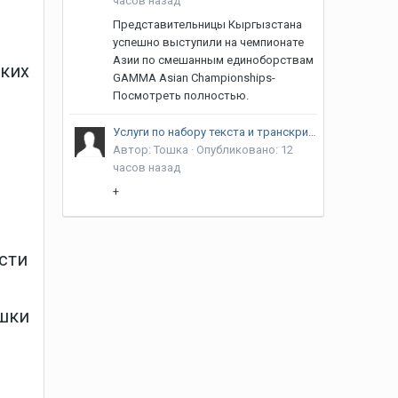
часов назад
Представительницы Кыргызстана
успешно выступили на чемпионате
Азии по смешанным единоборствам
иких
GAMMA Asian Championships-
Посмотреть полностью.
Услуги по набору текста и транскрибации аудио в Бишкеке | Формулы, Таблицы, Кыргызский язык
Автор:
Тошка
·
Опубликовано:
12
часов назад
+
о
сти
ошки