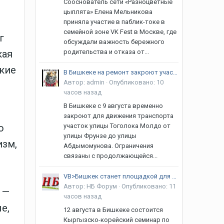
Сооснователь сети «Разноцветные
цыплята» Елена Мельникова
приняла участие в паблик-токе в
семейной зоне VK Fest в Москве, где
г
обсуждали важность бережного
кая
родительства и отказа от...
кие
В Бишкеке на ремонт закроют участок улицы Тоголока Молдо
Автор:
admin
·
Опубликовано:
10
часов назад
В Бишкеке с 9 августа временно
закроют для движения транспорта
о
участок улицы Тоголока Молдо от
улицы Фрунзе до улицы
изм,
Абдымомунова. Ограничения
связаны с продолжающейся...
VB>Бишкек станет площадкой для кыргызско-корейского климатического диалога
Автор:
НБ Форум
·
Опубликовано:
11
 —
часов назад
е,
12 августа в Бишкеке состоится
Кыргызско-корейский семинар по