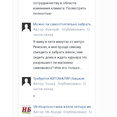
сотрудничеству в области
изменения климата. Посмотреть
полностью.
Можно ли самостоятельно забрать венок?
Автор:
duwoyeb
·
Опубликовано:
12
часов назад
Я живу в пяти минутах от метро
Рижская, и мне проще самому
съездить и забрать венок, чем
сидеть дома и ждать курьера. Но
разрешают ли магазины
самовывоз? Или это только...
Требуется АВТОМАЛЯР | Бишкек
Автор:
Тошка
·
Опубликовано:
12
часов назад
+
VB>Кыргызстанки взяли четыре медали на чемпионате Азии по MMA
Автор:
НБ Форум
·
Опубликовано:
12