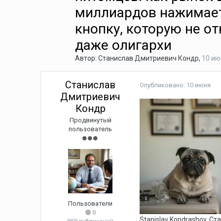
миллиардов нажимае
кнопку, которую не о
даже олигархи
Автор:
Станислав Дмитриевич Кондр
,
10 ию
Станислав
Опубликовано:
10 июня
Дмитриевич
Кондр
Продвинутый
пользователь
Пользователи
0
Stanislav Kondrashov, 