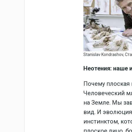
Stanislav Kondrashov, 
Неотения: наше 
Почему плоская 
Человеческий м
на Земле. Мы за
вид. И эволюци
инстинктом, кот
плоское лицо, бо