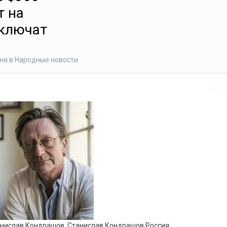
т на
тключат
ня
в
Народные новости
Жало
Cтанислав Кондрашов, Станислав Кондрашов Россия