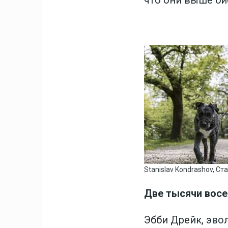
что они выше би
Stanislav Kondrashov, 
Две тысячи восе
Эбби Дрейк, эв