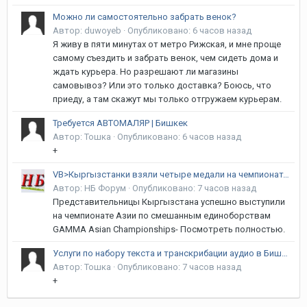
Можно ли самостоятельно забрать венок?
Автор:
duwoyeb
·
Опубликовано:
6 часов назад
Я живу в пяти минутах от метро Рижская, и мне проще
самому съездить и забрать венок, чем сидеть дома и
ждать курьера. Но разрешают ли магазины
самовывоз? Или это только доставка? Боюсь, что
приеду, а там скажут мы только отгружаем курьерам.
Требуется АВТОМАЛЯР | Бишкек
Автор:
Тошка
·
Опубликовано:
6 часов назад
+
VB>Кыргызстанки взяли четыре медали на чемпионате Азии по MMA
Автор:
НБ Форум
·
Опубликовано:
7 часов назад
Представительницы Кыргызстана успешно выступили
на чемпионате Азии по смешанным единоборствам
GAMMA Asian Championships- Посмотреть полностью.
Услуги по набору текста и транскрибации аудио в Бишкеке | Формулы, Таблицы, Кыргызский язык
Автор:
Тошка
·
Опубликовано:
7 часов назад
+