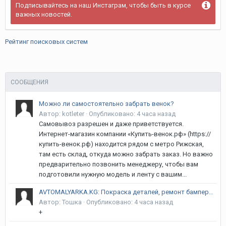
Подписывайтесь на наш Инстаграм, чтобы быть в курсе
важных новостей.
Рейтинг поисковых систем
СООБЩЕНИЯ
Можно ли самостоятельно забрать венок?
Автор:
kotleter
·
Опубликовано:
4 часа назад
Самовывоз разрешен и даже приветствуется.
Интернет-магазин компании «Купить-венок.рф» (https://
купить-венок.рф) находится рядом с метро Рижская,
там есть склад, откуда можно забрать заказ. Но важно
предварительно позвонить менеджеру, чтобы вам
подготовили нужную модель и ленту с вашим...
AVTOMALYARKA.KG: Покраска деталей, ремонт бамперов, рихтовка и полировка в Бишкеке | Гарантия 12 месяцев! Курманжан Датка (Алма-Атинская) / Объездная
Автор:
Тошка
·
Опубликовано:
4 часа назад
+