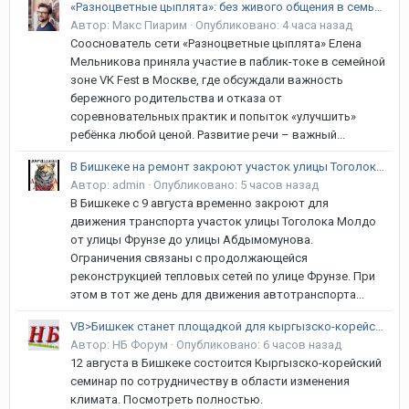
«Разноцветные цыплята»: без живого общения в семье речь ребёнка не сформируется, уверена сооснователь
Автор:
Макс Пиарим
·
Опубликовано:
4 часа назад
Сооснователь сети «Разноцветные цыплята» Елена
Мельникова приняла участие в паблик-токе в семейной
зоне VK Fest в Москве, где обсуждали важность
бережного родительства и отказа от
соревновательных практик и попыток «улучшить»
ребёнка любой ценой. Развитие речи – важный...
В Бишкеке на ремонт закроют участок улицы Тоголока Молдо
Автор:
admin
·
Опубликовано:
5 часов назад
В Бишкеке с 9 августа временно закроют для
движения транспорта участок улицы Тоголока Молдо
от улицы Фрунзе до улицы Абдымомунова.
Ограничения связаны с продолжающейся
реконструкцией тепловых сетей по улице Фрунзе. При
этом в тот же день для движения автотранспорта...
VB>Бишкек станет площадкой для кыргызско-корейского климатического диалога
Автор:
НБ Форум
·
Опубликовано:
6 часов назад
12 августа в Бишкеке состоится Кыргызско-корейский
семинар по сотрудничеству в области изменения
климата. Посмотреть полностью.