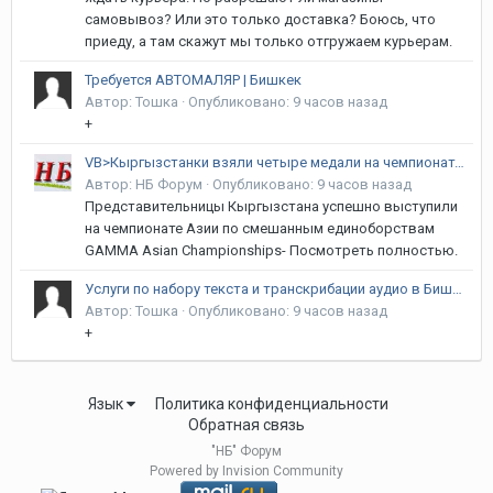
самовывоз? Или это только доставка? Боюсь, что
приеду, а там скажут мы только отгружаем курьерам.
Требуется АВТОМАЛЯР | Бишкек
Автор:
Тошка
·
Опубликовано:
9 часов назад
+
VB>Кыргызстанки взяли четыре медали на чемпионате Азии по MMA
Автор:
НБ Форум
·
Опубликовано:
9 часов назад
Представительницы Кыргызстана успешно выступили
на чемпионате Азии по смешанным единоборствам
GAMMA Asian Championships- Посмотреть полностью.
Услуги по набору текста и транскрибации аудио в Бишкеке | Формулы, Таблицы, Кыргызский язык
Автор:
Тошка
·
Опубликовано:
9 часов назад
+
Язык
Политика конфиденциальности
Обратная связь
"НБ" Форум
Powered by Invision Community