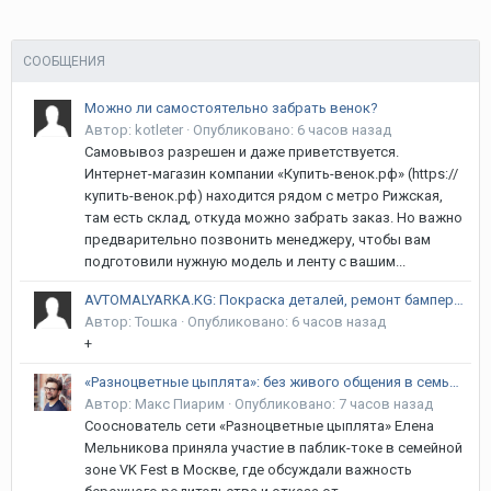
СООБЩЕНИЯ
Можно ли самостоятельно забрать венок?
Автор:
kotleter
·
Опубликовано:
6 часов назад
Самовывоз разрешен и даже приветствуется.
Интернет-магазин компании «Купить-венок.рф» (https://
купить-венок.рф) находится рядом с метро Рижская,
там есть склад, откуда можно забрать заказ. Но важно
предварительно позвонить менеджеру, чтобы вам
подготовили нужную модель и ленту с вашим...
AVTOMALYARKA.KG: Покраска деталей, ремонт бамперов, рихтовка и полировка в Бишкеке | Гарантия 12 месяцев! Курманжан Датка (Алма-Атинская) / Объездная
Автор:
Тошка
·
Опубликовано:
6 часов назад
+
«Разноцветные цыплята»: без живого общения в семье речь ребёнка не сформируется, уверена сооснователь
Автор:
Макс Пиарим
·
Опубликовано:
7 часов назад
Сооснователь сети «Разноцветные цыплята» Елена
Мельникова приняла участие в паблик-токе в семейной
зоне VK Fest в Москве, где обсуждали важность