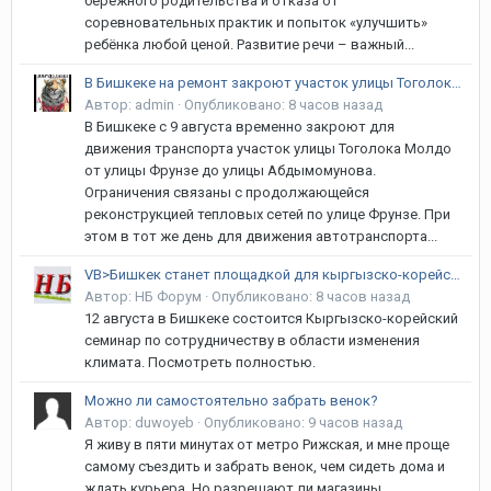
бережного родительства и отказа от
соревновательных практик и попыток «улучшить»
ребёнка любой ценой. Развитие речи – важный...
В Бишкеке на ремонт закроют участок улицы Тоголока Молдо
Автор:
admin
·
Опубликовано:
8 часов назад
В Бишкеке с 9 августа временно закроют для
движения транспорта участок улицы Тоголока Молдо
от улицы Фрунзе до улицы Абдымомунова.
Ограничения связаны с продолжающейся
реконструкцией тепловых сетей по улице Фрунзе. При
этом в тот же день для движения автотранспорта...
VB>Бишкек станет площадкой для кыргызско-корейского климатического диалога
Автор:
НБ Форум
·
Опубликовано:
8 часов назад
12 августа в Бишкеке состоится Кыргызско-корейский
семинар по сотрудничеству в области изменения
климата. Посмотреть полностью.
Можно ли самостоятельно забрать венок?
Автор:
duwoyeb
·
Опубликовано:
9 часов назад
Я живу в пяти минутах от метро Рижская, и мне проще
самому съездить и забрать венок, чем сидеть дома и
ждать курьера. Но разрешают ли магазины