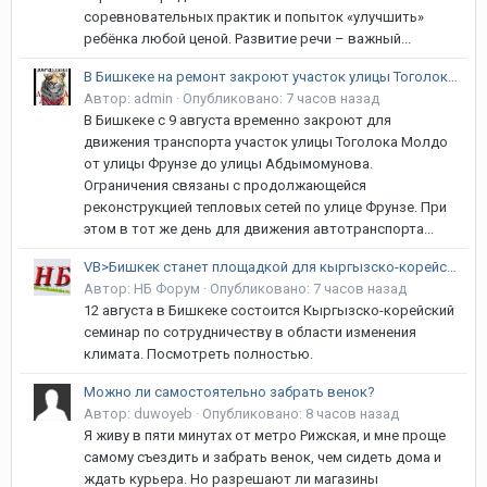
соревновательных практик и попыток «улучшить»
ребёнка любой ценой. Развитие речи – важный...
В Бишкеке на ремонт закроют участок улицы Тоголока Молдо
Автор:
admin
·
Опубликовано:
7 часов назад
В Бишкеке с 9 августа временно закроют для
движения транспорта участок улицы Тоголока Молдо
от улицы Фрунзе до улицы Абдымомунова.
Ограничения связаны с продолжающейся
реконструкцией тепловых сетей по улице Фрунзе. При
этом в тот же день для движения автотранспорта...
VB>Бишкек станет площадкой для кыргызско-корейского климатического диалога
Автор:
НБ Форум
·
Опубликовано:
7 часов назад
12 августа в Бишкеке состоится Кыргызско-корейский
семинар по сотрудничеству в области изменения
климата. Посмотреть полностью.
Можно ли самостоятельно забрать венок?
Автор:
duwoyeb
·
Опубликовано:
8 часов назад
Я живу в пяти минутах от метро Рижская, и мне проще
самому съездить и забрать венок, чем сидеть дома и
ждать курьера. Но разрешают ли магазины