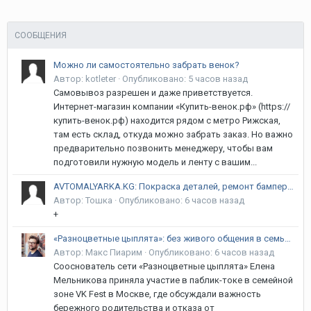
СООБЩЕНИЯ
Можно ли самостоятельно забрать венок?
Автор:
kotleter
·
Опубликовано:
5 часов назад
Самовывоз разрешен и даже приветствуется.
Интернет-магазин компании «Купить-венок.рф» (https://
купить-венок.рф) находится рядом с метро Рижская,
там есть склад, откуда можно забрать заказ. Но важно
предварительно позвонить менеджеру, чтобы вам
подготовили нужную модель и ленту с вашим...
AVTOMALYARKA.KG: Покраска деталей, ремонт бамперов, рихтовка и полировка в Бишкеке | Гарантия 12 месяцев! Курманжан Датка (Алма-Атинская) / Объездная
Автор:
Тошка
·
Опубликовано:
6 часов назад
+
«Разноцветные цыплята»: без живого общения в семье речь ребёнка не сформируется, уверена сооснователь
Автор:
Макс Пиарим
·
Опубликовано:
6 часов назад
Сооснователь сети «Разноцветные цыплята» Елена
Мельникова приняла участие в паблик-токе в семейной
зоне VK Fest в Москве, где обсуждали важность
бережного родительства и отказа от