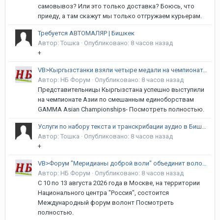
самовывоз? Или это только доставка? Боюсь, что
приеду, а там скажут мы только отгружаем курьерам.
Требуется АВТОМАЛЯР | Бишкек
Автор:
Тошка
·
Опубликовано:
8 часов назад
+
VB>Кыргызстанки взяли четыре медали на чемпионате Азии по MMA
Автор:
НБ Форум
·
Опубликовано:
8 часов назад
Представительницы Кыргызстана успешно выступили
на чемпионате Азии по смешанным единоборствам
GAMMA Asian Championships- Посмотреть полностью.
Услуги по набору текста и транскрибации аудио в Бишкеке | Формулы, Таблицы, Кыргызский язык
Автор:
Тошка
·
Опубликовано:
8 часов назад
+
VB>Форум "Меридианы доброй воли" объединит волонтеров Кыргызстана и стран СНГ
Автор:
НБ Форум
·
Опубликовано:
8 часов назад
С 10 по 13 августа 2026 года в Москве, на территории
Национального центра "Россия", состоится
Международный форум волонт Посмотреть
полностью.