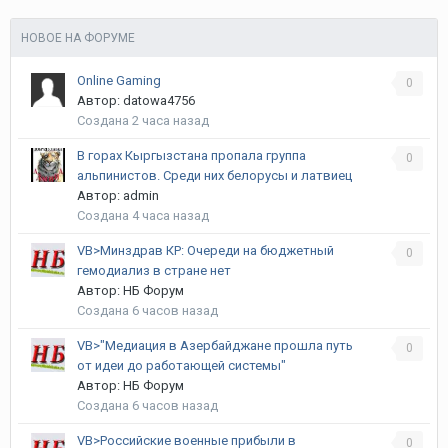
НОВОЕ НА ФОРУМЕ
Online Gaming
0
Автор:
datowa4756
Создана
2 часа назад
В горах Кыргызстана пропала группа
0
альпинистов. Среди них белорусы и латвиец
Автор:
admin
Создана
4 часа назад
VB>Минздрав КР: Очереди на бюджетный
0
гемодиализ в стране нет
Автор:
НБ Форум
Создана
6 часов назад
VB>"Медиация в Азербайджане прошла путь
0
от идеи до работающей системы"
Автор:
НБ Форум
Создана
6 часов назад
VB>Российские военные прибыли в
0