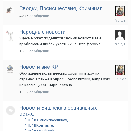
назад
Сводки, Происшествия, Криминал
4 376
сообщений
Среда
в
10:49
Народные новости
Здесь может поделится своими новостями и
Среда
проблемами любой участник нашего форума
в
1 268
сообщений
01:58
Новости вне КР
Обсуждение политических событий в других
18
странах, а также вопросы геополитики, напрямую
июля
не касающиеся Кыргызстана
1 867
сообщений
Новости Бишкека в социальных
сетях.
"НБ" в Одноклассниках
"НБ" ВКонтакте
"НБ" в Facebook