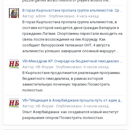
puzzle games attract millions of players around the...
В горах Кыргызстана пропала группа альпинистов. Среди них белорусы и латвиец
Автор:
admin
·
Опубликовано:
4 часа назад
В горах Кыргызстана пропала группа альпинистов, в
составе которой находятся двое граждан Беларуси и
гражданин Латвии. Спортсмены перестали выходить на
связь после восхождения на пик Корумду. Как
сообщает белорусский телеканал ОНТ, 4 августа
альпинисты успешно завершили сложный маршрут...
VB>Минздрав КР: Очереди на бюджетный гемодиализ в стране нет
Автор:
НБ Форум
·
Опубликовано:
6 часов назад
В Кыргызстане продолжается реализация программы
бюджетного гемодиализа, в рамках которой
заместительную почечную терапию Посмотреть
полностью.
VB>"Медиация в Азербайджане прошла путь от идеи до работающей системы"
Автор:
НБ Форум
·
Опубликовано:
6 часов назад
Опыт Азербайджана: как создавался новый институт
разрешения споров Посмотреть полностью.