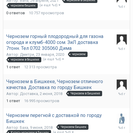
Автор:
Baha
,
26 апреля, 2021
чернозем в бишкеке
26
(и ещё %d)
чернозем бишкек
апреля,
0
ответов
10 757
просмотров
2021
Чернозем горный плодородный для газона
огорода и клумб-4000 сом. ЗиЛ доставка
15
7тонн. Тел 0702 305060 Дима
февраля
Автор:
Дмитри
,
23 января, 2020
чернозем
2020
(и ещё %d)
чернозем в бешкеке
1
ответ
12 313
просмотра
Чернозем в Бишкеке, Чернозем отличного
качества. Доставка по городу Бишкек
10
Автор:
Доставка
,
2 июня, 2018
Чернозем в Бишкеке
февраля
1
ответ
16 995
просмотров
2020
Чернозем перегной с доставкой по городу
Бишкек
9
Автор:
Баха
,
9 июня, 2018
Чернозем Бишкек
июня,
(и ещё %d)
Купить чернозем в Бишкек