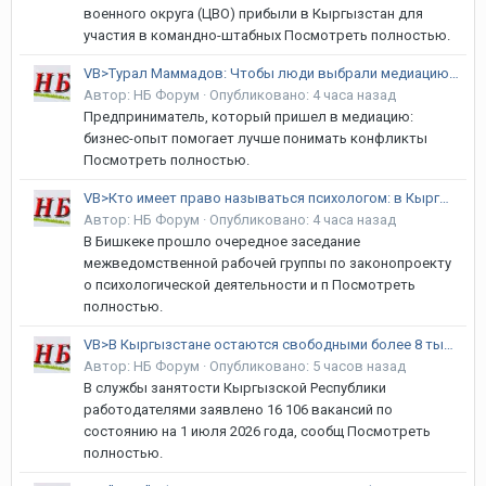
военного округа (ЦВО) прибыли в Кыргызстан для
участия в командно-штабных Посмотреть полностью.
VB>Турал Маммадов: Чтобы люди выбрали медиацию, они должны понять ее ценность
Автор:
НБ Форум
·
Опубликовано:
4 часа назад
Предприниматель, который пришел в медиацию:
бизнес-опыт помогает лучше понимать конфликты
Посмотреть полностью.
VB>Кто имеет право называться психологом: в Кыргызстане готовят новый закон
Автор:
НБ Форум
·
Опубликовано:
4 часа назад
В Бишкеке прошло очередное заседание
межведомственной рабочей группы по законопроекту
о психологической деятельности и п Посмотреть
полностью.
VB>В Кыргызстане остаются свободными более 8 тысяч рабочих мест
Автор:
НБ Форум
·
Опубликовано:
5 часов назад
В службы занятости Кыргызской Республики
работодателями заявлено 16 106 вакансий по
состоянию на 1 июля 2026 года, сообщ Посмотреть
полностью.