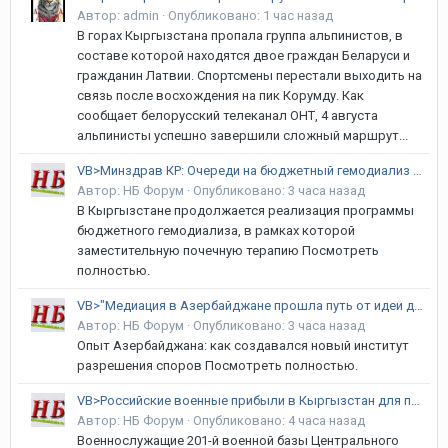
Автор:
admin
·
Опубликовано:
1 час назад
В горах Кыргызстана пропала группа альпинистов, в
составе которой находятся двое граждан Беларуси и
гражданин Латвии. Спортсмены перестали выходить на
связь после восхождения на пик Корумду. Как
сообщает белорусский телеканал ОНТ, 4 августа
альпинисты успешно завершили сложный маршрут...
VB>Минздрав КР: Очереди на бюджетный гемодиализ в стране нет
Автор:
НБ Форум
·
Опубликовано:
3 часа назад
В Кыргызстане продолжается реализация программы
бюджетного гемодиализа, в рамках которой
заместительную почечную терапию Посмотреть
полностью.
VB>"Медиация в Азербайджане прошла путь от идеи до работающей системы"
Автор:
НБ Форум
·
Опубликовано:
3 часа назад
Опыт Азербайджана: как создавался новый институт
разрешения споров Посмотреть полностью.
VB>Российские военные прибыли в Кыргызстан для проведения учений
Автор:
НБ Форум
·
Опубликовано:
4 часа назад
Военнослужащие 201-й военной базы Центрального