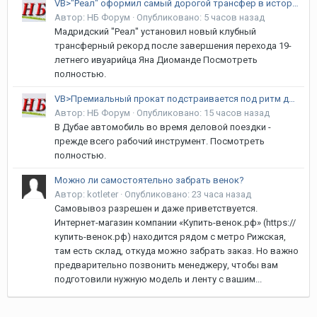
VB>"Реал" оформил самый дорогой трансфер в истории клуба
Автор:
НБ Форум
·
Опубликовано:
5 часов назад
Мадридский "Реал" установил новый клубный
трансферный рекорд после завершения перехода 19-
летнего ивуарийца Яна Диоманде Посмотреть
полностью.
VB>Премиальный прокат подстраивается под ритм делового Дубая
Автор:
НБ Форум
·
Опубликовано:
15 часов назад
В Дубае автомобиль во время деловой поездки -
прежде всего рабочий инструмент. Посмотреть
полностью.
Можно ли самостоятельно забрать венок?
Автор:
kotleter
·
Опубликовано:
23 часа назад
Самовывоз разрешен и даже приветствуется.
Интернет-магазин компании «Купить-венок.рф» (https://
купить-венок.рф) находится рядом с метро Рижская,
там есть склад, откуда можно забрать заказ. Но важно
предварительно позвонить менеджеру, чтобы вам
подготовили нужную модель и ленту с вашим...