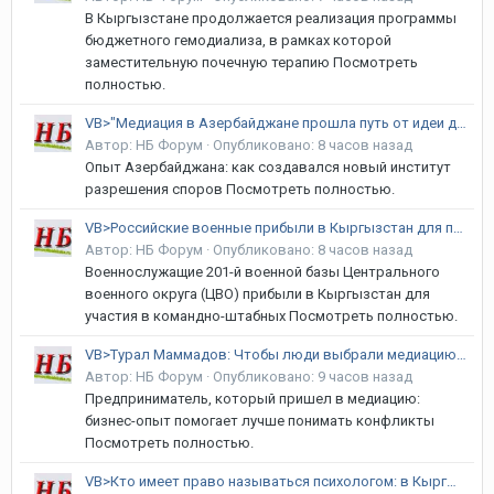
В Кыргызстане продолжается реализация программы
бюджетного гемодиализа, в рамках которой
заместительную почечную терапию Посмотреть
полностью.
VB>"Медиация в Азербайджане прошла путь от идеи до работающей системы"
Автор:
НБ Форум
·
Опубликовано:
8 часов назад
Опыт Азербайджана: как создавался новый институт
разрешения споров Посмотреть полностью.
VB>Российские военные прибыли в Кыргызстан для проведения учений
Автор:
НБ Форум
·
Опубликовано:
8 часов назад
Военнослужащие 201-й военной базы Центрального
военного округа (ЦВО) прибыли в Кыргызстан для
участия в командно-штабных Посмотреть полностью.
VB>Турал Маммадов: Чтобы люди выбрали медиацию, они должны понять ее ценность
Автор:
НБ Форум
·
Опубликовано:
9 часов назад
Предприниматель, который пришел в медиацию:
бизнес-опыт помогает лучше понимать конфликты
Посмотреть полностью.
VB>Кто имеет право называться психологом: в Кыргызстане готовят новый закон