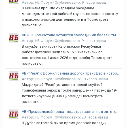
Автор:
НБ Форум
·
Опубликовано:
9 часов назад
В Бишкеке прошло очередное заседание
межведомственной рабочей группы по законопроекту
о психологической деятельности и п Посмотреть
полностью.
VB>В Кыргызстане остаются свободными более 8 тысяч рабочих мест
Автор:
НБ Форум
·
Опубликовано:
9 часов назад
В службы занятости Кыргызской Республики
работодателями заявлено 16 106 вакансий по
состоянию на 1 июля 2026 года, сообщ Посмотреть
полностью.
VB>"Реал" оформил самый дорогой трансфер в истории клуба
Автор:
НБ Форум
·
Опубликовано:
10 часов назад
Мадридский "Реал" установил новый клубный
трансферный рекорд после завершения перехода 19-
летнего ивуарийца Яна Диоманде Посмотреть
полностью.
VB>Премиальный прокат подстраивается под ритм делового Дубая
Автор:
НБ Форум
·
Опубликовано:
20 часов назад
В Дубае автомобиль во время деловой поездки -