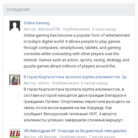
СООБЩЕНИЯ
Online Gaming
Автор:
datowa4756
·
Опубликовано:
3 часа назад
Online gaming has become a popular form of entertainment
in today’s digital world. It allows people to play games
through computers, smartphones, tablets, and gaming
consoles while connecting with other players over the
internet. Games such as action, sports, racing, strategy, and
puzzle games attract millions of players around the...
В горах Кыргызстана пропала группа альпинистов. Среди них белорусы и латвиец
Автор:
admin
·
Опубликовано:
6 часов назад
В горах Кыргызстана пропала группа альпинистов, в
составе которой находятся двое граждан Беларуси и
гражданин Латвии. Спортсмены перестали выходить на
связь после восхождения на пик Корумду. Как
сообщает белорусский телеканал ОНТ, 4 августа
альпинисты успешно завершили сложный маршрут...
VB>Минздрав КР: Очереди на бюджетный гемодиализ в стране нет
Автор:
НБ Форум
·
Опубликовано:
7 часов назад