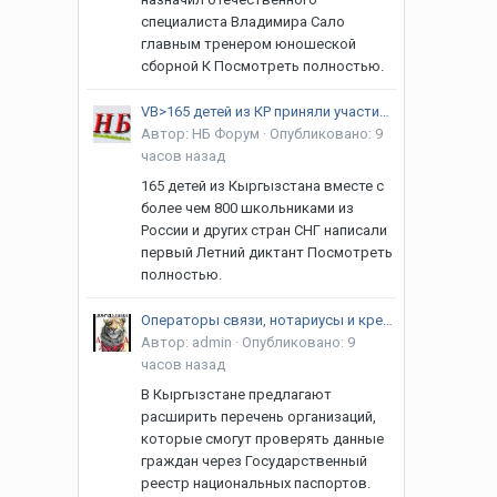
специалиста Владимира Сало
главным тренером юношеской
сборной К Посмотреть полностью.
VB>165 детей из КР приняли участие в Летнем диктанте по кибербезопасности
Автор:
НБ Форум
·
Опубликовано:
9
часов назад
165 детей из Кыргызстана вместе с
более чем 800 школьниками из
России и других стран СНГ написали
первый Летний диктант Посмотреть
полностью.
Операторы связи, нотариусы и кредитные бюро смогут проверять паспорта
Автор:
admin
·
Опубликовано:
9
часов назад
В Кыргызстане предлагают
расширить перечень организаций,
которые смогут проверять данные
граждан через Государственный
реестр национальных паспортов.