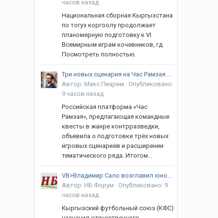
часов назад
Национальная сборная Кыргызстана
по тогуз коргоолу продолжает
планомерную подготовку к VI
Всемирным играм кочевников, гд
Посмотреть полностью.
Три новых сценария на Час Рамзая после успешной практики сотрудников профильных ведомств
Автор:
Макс Пиарим
·
Опубликовано:
9 часов назад
Российская платформа «Час
Рамзая», предлагающая командные
квесты в жанре контрразведки,
объявила о подготовке трёх новых
игровых сценариев и расширении
тематического ряда. Итогом...
VB>Владимир Сало возглавил юношескую сборную Кыргызстана по футболу U-15
Автор:
НБ Форум
·
Опубликовано:
9
часов назад
Кыргызский футбольный союз (КФС)
назначил отечественного