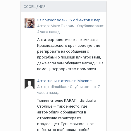
СООБЩЕНИЯ
За поджог военных объектов и передачу посылок грозит реальный срок и строгие наказания
Автор:
Макс Пиарим
·
Опубликовано:
4 часа назад
Антитеррористическая комиссия
Краснодарского края советует: не
реагировать на сообщения с
просьбами о помощи или угрозами,
даже если вам обещают награды. За
помощь террористам возможен...
Авто тюнинг ателье в Москве
Автор:
dimafikas
·
Опубликовано:
7
часов назад
Тюнинг-ателье KARAT Individual в
Столице — такое место, где
автомобили обращаются в
отражение характера их
владельцев. Тут не выполняют
работы по шаблонам: любой...