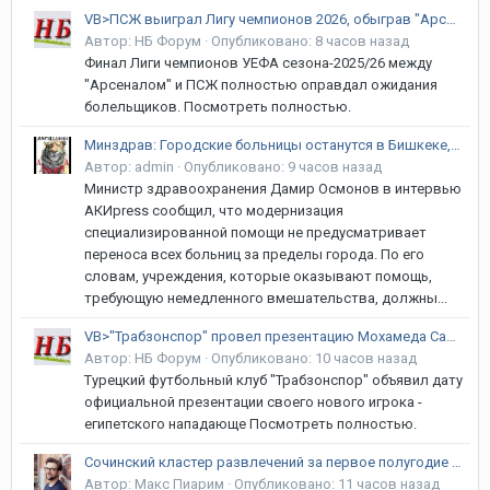
VB>ПСЖ выиграл Лигу чемпионов 2026, обыграв "Арсенал" в серии пенальти
Автор:
НБ Форум
·
Опубликовано:
8 часов назад
Финал Лиги чемпионов УЕФА сезона-2025/26 между
"Арсеналом" и ПСЖ полностью оправдал ожидания
болельщиков. Посмотреть полностью.
Минздрав: Городские больницы останутся в Бишкеке, перенесут только республиканские центры
Автор:
admin
·
Опубликовано:
9 часов назад
Министр здравоохранения Дамир Осмонов в интервью
АКИpress сообщил, что модернизация
специализированной помощи не предусматривает
переноса всех больниц за пределы города. По его
словам, учреждения, которые оказывают помощь,
требующую немедленного вмешательства, должны...
VB>"Трабзонспор" провел презентацию Мохамеда Салаха
Автор:
НБ Форум
·
Опубликовано:
10 часов назад
Турецкий футбольный клуб "Трабзонспор" объявил дату
официальной презентации своего нового игрока -
египетского нападающе Посмотреть полностью.
Сочинский кластер развлечений за первое полугодие 2026 привлёк на 5,7% больше гостей
Автор:
Макс Пиарим
·
Опубликовано:
11 часов назад