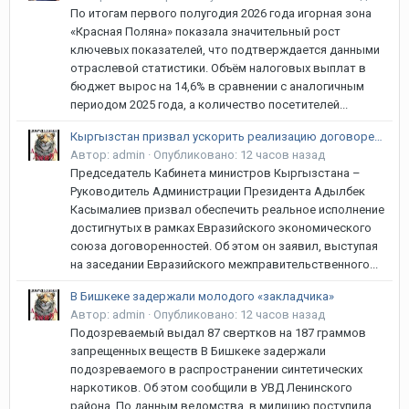
По итогам первого полугодия 2026 года игорная зона
«Красная Поляна» показала значительный рост
ключевых показателей, что подтверждается данными
отраслевой статистики. Объём налоговых выплат в
бюджет вырос на 14,6% в сравнении с аналогичным
периодом 2025 года, а количество посетителей...
Кыргызстан призвал ускорить реализацию договоренностей в рамках ЕАЭС
Автор:
admin
·
Опубликовано:
12 часов назад
Председатель Кабинета министров Кыргызстана –
Руководитель Администрации Президента Адылбек
Касымалиев призвал обеспечить реальное исполнение
достигнутых в рамках Евразийского экономического
союза договоренностей. Об этом он заявил, выступая
на заседании Евразийского межправительственного...
В Бишкеке задержали молодого «закладчика»
Автор:
admin
·
Опубликовано:
12 часов назад
Подозреваемый выдал 87 свертков на 187 граммов
запрещенных веществ В Бишкеке задержали
подозреваемого в распространении синтетических
наркотиков. Об этом сообщили в УВД Ленинского
района. По данным ведомства, в милицию поступила