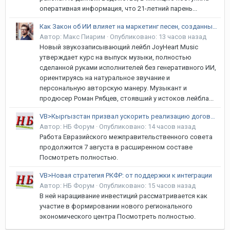
оперативная информация, что 21-летний парень...
Как Закон об ИИ влияет на маркетинг песен, созданных без искусственного интеллекта
Автор:
Макс Пиарим
·
Опубликовано:
13 часов назад
Новый звукозаписывающий лейбл JoyHeart Music
утверждает курс на выпуск музыки, полностью
сделанной руками исполнителей без генеративного ИИ,
ориентируясь на натуральное звучание и
персональную авторскую манеру. Музыкант и
продюсер Роман Рябцев, стоявший у истоков лейбла...
VB>Кыргызстан призвал ускорить реализацию договоренностей в рамках ЕАЭС
Автор:
НБ Форум
·
Опубликовано:
14 часов назад
Работа Евразийского межправительственного совета
продолжится 7 августа в расширенном составе
Посмотреть полностью.
VB>Новая стратегия РКФР: от поддержки к интеграции
Автор:
НБ Форум
·
Опубликовано:
15 часов назад
В ней наращивание инвестиций рассматривается как
участие в формировании нового регионального
экономического центра Посмотреть полностью.