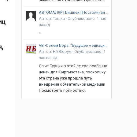
АВТОМАЛЯР | Бишкек | Постоянная загрузка
Автор:
Тошка
·
Опубликовано:
1 час
иц
назад
+
,
VB>Озлем Бора: "Будущее медиации зависит от человека, а не только от закона"
Автор:
НБ Форум
·
Опубликовано:
1
час назад
Опыт Турции в этой сфере особенно
ценен для Кыргызстана, поскольку
эта страна уже прошла путь
внедрения обязательной медиации
Посмотреть полностью.