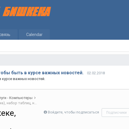
связь
Calendar
тобы быть в курсе важных новостей.
02.02.2018
в курсе важных новостей.
луги - Компьютеры
НАБОР ТЕКСТА в Бишкеке, расшифровка аудио (стенограмма), набор таблиц, набор формул, с рукописи и др.
еке,
Войдите, чтобы подписаться
Подписчики