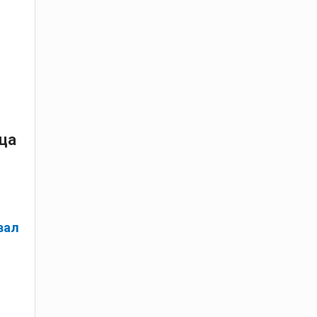
ца
вал