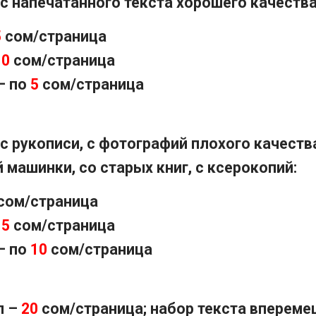
 с напечатанного текста хорошего качества
5
сом/страница
10
сом/страница
– по
5
сом/страница
с рукописи, с фотографий плохого качества
 машинки, со старых книг, с ксерокопий:
сом/страница
15
сом/страница
– по
10
сом/страница
л –
20
сом/страница; набор текста впереме