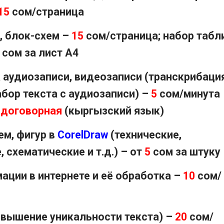
15
сом/страница
, блок-схем –
15
сом/страница; набор табл
сом за лист А4
 аудиозаписи, видеозаписи (транскрибация
абор текста с аудиозаписи) –
5
сом/минута
договорная
(кыргызский язык)
ем, фигур в
CorelDraw
(технические,
 схематические и т.д.) – от
5
сом за штуку
ации в интернете и её обработка –
10
сом/
повышение уникальности текста) –
20
сом/