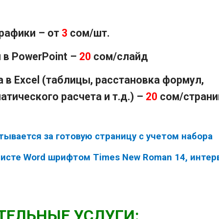
графики – от
3
сом/шт.
 в PowerPoint –
20
сом/слайд
а в Excel (таблицы, расстановка формул,
тического расчета и т.д.) –
20
сом/страни
тывается за готовую страницу с учетом набора
листе Word шрифтом Times New Roman 14, интер
ЕЛЬНЫЕ УСЛУГИ: