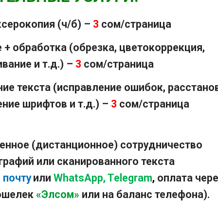
ксерокопия (ч/б) –
3
сом/страница
е + обработка (обрезка, цветокоррекция,
вание и т.д.) –
3
сом/страница
ние текста (исправление ошибок, расстано
ние шрифтов и т.д.) –
3
сом/страница
енное (дистанционное) сотрудничество
графий или сканированного текста
 почту
или
WhatsApp, Telegram
,
оплата чер
ошелек
«Элсом»
или на баланс телефона
).