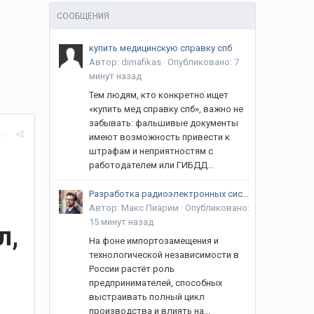
СООБЩЕНИЯ
купить медицинскую справку спб
Автор:
dimafikas
·
Опубликовано:
7
минут назад
Тем людям, кто конкретно ищет
«купить мед справку спб», важно не
забывать: фальшивые документы
ба
имеют возможность привести к
штрафам и неприятностям с
работодателем или ГИБДД...
Разработка радиоэлектронных систем и защита неба опыт Александра Барашкова в секторе БПЛА
Автор:
Макс Пиарим
·
Опубликовано:
15 минут назад
л,
На фоне импортозамещения и
технологической независимости в
России растёт роль
предпринимателей, способных
выстраивать полный цикл
производства и влиять на...