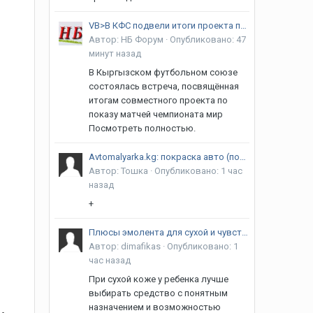
VB>В КФС подвели итоги проекта по трансляции матчей ЧМ-2026
Автор:
НБ Форум
·
Опубликовано:
47
минут назад
В Кыргызском футбольном союзе
состоялась встреча, посвящённая
итогам совместного проекта по
показу матчей чемпионата мир
Посмотреть полностью.
й
Avtomalyarka.kg: покраска авто (полная и детальная), ремонт и покраска бамперов, полировка авто и фар, кузовной ремонт и т.д. Качество! Гарантия! Адрес: г. Бишкек, Алма-Атинская/ Объездная
Автор:
Тошка
·
Опубликовано:
1 час
назад
+
Плюсы эмолента для сухой и чувствительной кожи
Автор:
dimafikas
·
Опубликовано:
1
час назад
При сухой коже у ребенка лучше
выбирать средство с понятным
назначением и возможностью