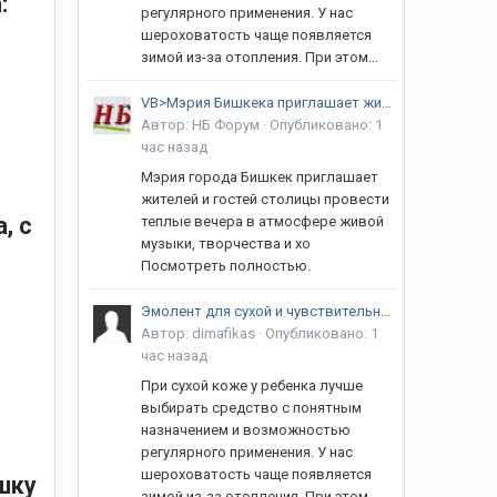
:
регулярного применения. У нас
шероховатость чаще появляется
зимой из-за отопления. При этом...
VB>Мэрия Бишкека приглашает жителей и гостей столицы на музыкальные вечера
Автор:
НБ Форум
·
Опубликовано:
1
час назад
Мэрия города Бишкек приглашает
жителей и гостей столицы провести
, с
теплые вечера в атмосфере живой
музыки, творчества и хо
Посмотреть полностью.
Эмолент для сухой и чувствительной кожи
Автор:
dimafikas
·
Опубликовано:
1
час назад
При сухой коже у ребенка лучше
выбирать средство с понятным
назначением и возможностью
регулярного применения. У нас
шероховатость чаще появляется
шку
зимой из-за отопления. При этом...