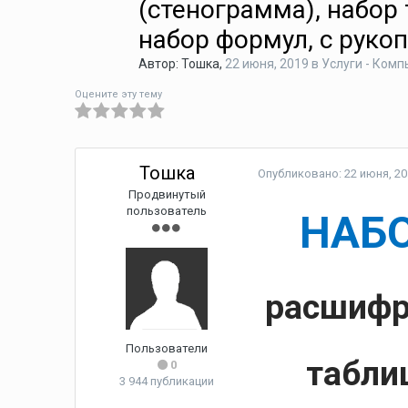
(стенограмма), набор 
набор формул, с рукоп
Автор:
Тошка
,
22 июня, 2019
в
Услуги - Ком
Оцените эту тему
Тошка
Опубликовано:
22 июня, 2
Продвинутый
пользователь
НАБО
расшифр
Пользователи
табли
0
3 944 публикации