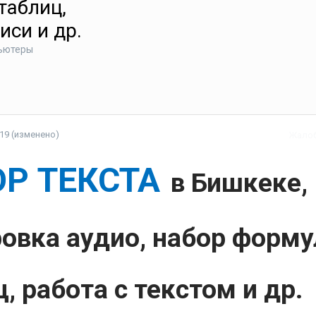
таблиц,
иси и др.
пьютеры
019
(изменено)
Жало
Р ТЕКСТА
в Бишкеке,
овка аудио, набор форму
ц
,
работа
с текстом и др.