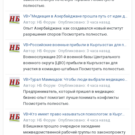
полностью.
VB>"Медиация в Азербайджане прошла путь от идеи до работающей системы"
Автор:
НБ Форум
·
Опубликовано:
3 часа назад
Опыт Азербайджана: как создавался новый институт
разрешения споров Посмотреть полностью.
VB>Российские военные прибыли в Кыргызстан для проведения учений
Автор:
НБ Форум
·
Опубликовано:
3 часа назад
Военнослужащие 201-й военной базы Центрального
военного округа (ЦВО) прибыли в Кыргызстан для
участия в командно-штабных Посмотреть полностью.
VB>Турал Маммадов: Чтобы люди выбрали медиацию, они должны понять ее ценность
Автор:
НБ Форум
·
Опубликовано:
4 часа назад
Предприниматель, который пришел в медиацию:
бизнес-опыт помогает лучше понимать конфликты
Посмотреть полностью.
VB>Кто имеет право называться психологом: в Кыргызстане готовят новый закон
Автор:
НБ Форум
·
Опубликовано:
4 часа назад
В Бишкеке прошло очередное заседание
межведомственной рабочей группы по законопроекту