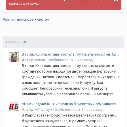
важных новостей.
Рейтинг поисковых систем
СООБЩЕНИЯ
В горах Кыргызстана пропала группа альпинистов. Среди них белорусы и латвиец
Автор:
admin
·
Опубликовано:
1 час назад
В горах Кыргызстана пропала группа альпинистов, в
составе которой находятся двое граждан Беларуси и
гражданин Латвии. Спортсмены перестали выходить на
связь после восхождения на пик Корумду. Как
сообщает белорусский телеканал ОНТ, 4 августа
альпинисты успешно завершили сложный маршрут...
VB>Минздрав КР: Очереди на бюджетный гемодиализ в стране нет
Автор:
НБ Форум
·
Опубликовано:
2 часа назад
В Кыргызстане продолжается реализация программы
бюджетного гемодиализа, в рамках которой
заместительную почечную терапию Посмотреть