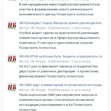
В ней наращивание инвестиций рассматривается как
участие в формировании нового регионального
экономического центра Посмотреть полностью.
VB>Президент Садыр Жапаров принял руководителей регионов России
Автор:
НБ Форум
·
Опубликовано:
2 часа назад
Особый акцент сделан на практической реализации
совместных проектов в сфере агропромышленного
комплекса, IT-секторе и туристической отрасли
Посмотреть полностью.
VB>VIII КРЭФ на Иссык-Куле. Акценты и приоритеты сотрудничества КР и РФ
Автор:
НБ Форум
·
Опубликовано:
2 часа назад
На этот раз он фиксирует переход сотрудничества
двух стран от рамочных деклараций - к проектному
финансированию Посмотреть полностью.
VB>СМИ ждут комментариев по возможной экстрадиции Капенова
Автор:
НБ Форум
·
Опубликовано:
3 часа назад
Ранее кыргызские СМИ уже направляли запросы в
компетентные органы относительно возможной
экстрадиции разыскиваемого в Ка Посмотреть
полностью.