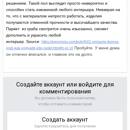
решением. Такой пол выглядит просто невероятно и
способен стать изюминкой любого интерьера. Невзирая на
то, что с материалом непросто работать, изделия
получаются отменной прочности и высочайшего качества.
Паркет из граба смотрится очень изысканно, сможет
дополнить и украсить любой
интерьер.
Source:
https://agronomu.com/bok/4501-opisanie-dereva-
Пробуйте. У меня дома
grab-kak-vyglyadit-gde-rastet.html#h-id-10
он отлично вписался, и главное это на долго.
Создайте аккаунт или войдите для
комментирования
Вы должны быть пользователем,
чтобы оставить комментарий
Создать аккаунт
Зарегистрируйтесь для получения