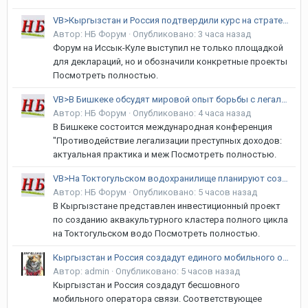
VB>Кыргызстан и Россия подтвердили курс на стратегическое партнерство
Автор:
НБ Форум
·
Опубликовано:
3 часа назад
Форум на Иссык-Куле выступил не только площадкой
для деклараций, но и обозначили конкретные проекты
Посмотреть полностью.
VB>В Бишкеке обсудят мировой опыт борьбы с легализацией преступных доходов
Автор:
НБ Форум
·
Опубликовано:
4 часа назад
В Бишкеке состоится международная конференция
"Противодействие легализации преступных доходов:
актуальная практика и меж Посмотреть полностью.
VB>На Токтогульском водохранилище планируют создать аквакультурный кластер
Автор:
НБ Форум
·
Опубликовано:
5 часов назад
В Кыргызстане представлен инвестиционный проект
по созданию аквакультурного кластера полного цикла
на Токтогульском водо Посмотреть полностью.
Кыргызстан и Россия создадут единого мобильного оператора
Автор:
admin
·
Опубликовано:
5 часов назад
Кыргызстан и Россия создадут бесшовного
мобильного оператора связи. Соответствующее